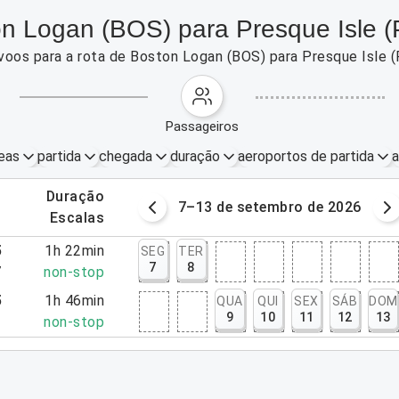
n Logan (BOS) para Presque Isle (
voos para a rota de Boston Logan (BOS) para Presque Isle 
passageiros
eas
partida
chegada
duração
aeroportos de partida
a
.
duração
 – 06/09/2026
7–13 de setembro de 2026
.
escalas
5
1h 22min
SEG
TER
7
8
7
non-stop
5
1h 46min
QUA
QUI
SEX
SÁB
DOM
9
10
11
12
13
1
non-stop