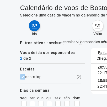
Calendário de voos de Bosto
Selecione uma data de viagem no calendário de 
ida
volta
escalas
companhias aér
Filtros ativos
nenhum
Voos de ida correspondentes
part
31/08/2026
2
de
2
cheg
20:5
escalas
22:1
filtros
non-stop
(
2
)
20:5
22:4
dias da semana
seg.
ter.
qua.
qui.
sex.
sáb.
dom.