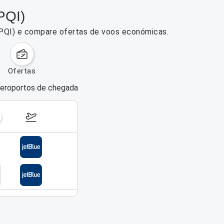
PQI)
(PQI) e compare ofertas de voos económicas.
ofertas
eroportos de chegada
dias da semana
14–20 de setembro de 2026