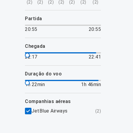
(
2
)
(
2
)
(
2
)
(
2
)
(
2
)
(
2
)
(
2
)
partida
20:55
20:55
chegada
22:17
22:41
duração do voo
1h 22min
1h 46min
companhias aéreas
JetBlue Airways
(
2
)