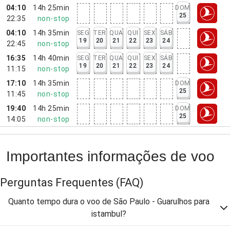
04:10
14h 25min
DOM
25
22:35
non-stop
04:10
14h 35min
SEG
TER
QUA
QUI
SEX
SÁB
19
20
21
22
23
24
22:45
non-stop
16:35
14h 40min
SEG
TER
QUA
QUI
SEX
SÁB
19
20
21
22
23
24
11:15
non-stop
17:10
14h 35min
DOM
25
11:45
non-stop
19:40
14h 25min
DOM
25
14:05
non-stop
Importantes informações de voo
Perguntas Frequentes
(FAQ)
Quanto tempo dura o voo de São Paulo - Guarulhos para
istambul?