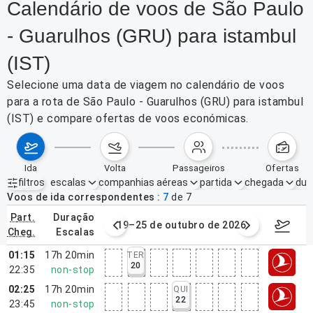
Calendário de voos de São Paulo
- Guarulhos (GRU) para istambul
(IST)
Selecione uma data de viagem no calendário de voos
para a rota de São Paulo - Guarulhos (GRU) para istambul
(IST) e compare ofertas de voos económicas.
ida
volta
passageiros
ofertas
filtros
escalas
companhias aéreas
partida
chegada
dur
Filtros ativos
nenhum
Voos de ida correspondentes
7
de
7
part.
duração
e outubro de 2026
19–25 de outubro de 2026
26/10/2
cheg.
escalas
01:15
17h 20min
TER
20
22:35
non-stop
02:25
17h 20min
QUI
22
23:45
non-stop