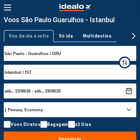
Voos São Paulo Guarulhos - Istanbul
Voo de ida e volta
Só ida
Multidestino
Tipo de viagem
Voos Diretos
Bagagem
±3 Dias
Pesquisar