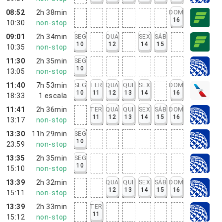
08:52
2h 38min
DOM
16
10:30
non-stop
09:01
2h 34min
SEG
QUA
SEX
SÁB
10
12
14
15
10:35
non-stop
11:30
2h 35min
SEG
10
13:05
non-stop
11:40
7h 53min
SEG
TER
QUA
QUI
SEX
DOM
10
11
12
13
14
16
18:33
1
escala
11:41
2h 36min
TER
QUA
QUI
SEX
SÁB
DOM
11
12
13
14
15
16
13:17
non-stop
13:30
11h 29min
SEG
10
23:59
non-stop
13:35
2h 35min
SEG
10
15:10
non-stop
13:39
2h 32min
QUA
QUI
SEX
SÁB
DOM
12
13
14
15
16
15:11
non-stop
13:39
2h 33min
TER
11
15:12
non-stop