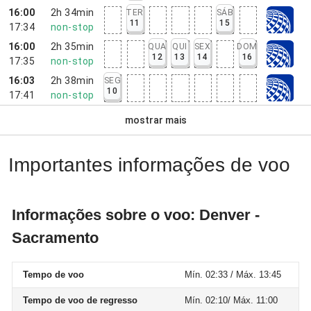
16:00
2h 34min
TER
SÁB
11
15
17:34
non-stop
16:00
2h 35min
QUA
QUI
SEX
DOM
12
13
14
16
17:35
non-stop
16:03
2h 38min
SEG
10
17:41
non-stop
mostrar mais
Importantes informações de voo
Informações sobre o voo: Denver -
Sacramento
Tempo de voo
Mín. 02:33 / Máx. 13:45
Tempo de voo de regresso
Mín. 02:10/ Máx. 11:00