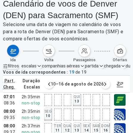
Calendário de voos de Denver
(DEN) para Sacramento (SMF)
Selecione uma data de viagem no calendário de voos
para a rota de Denver (DEN) para Sacramento (SMF) e
compare ofertas de voos económicas.
ida
volta
passageiros
ofertas
filtros
escalas
companhias aéreas
partida
chegada
dur
Filtros ativos
nenhum
Voos de ida correspondentes
19
de
19
part.
duração
e agosto de 2026
10–16 de agosto de 2026
17–23 d
cheg.
escalas
07:01
2h 35min
QUI
13
08:36
non-stop
08:00
2h 35min
SEG
10
09:35
non-stop
08:00
2h 37min
TER
QUA
QUI
SEX
SÁB
DOM
11
12
13
14
15
16
09:37
non-stop