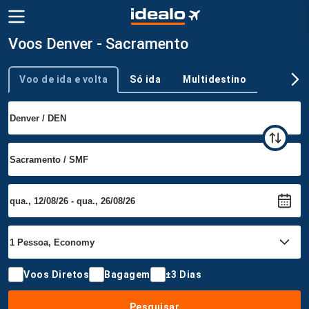
Voos Denver - Sacramento
Voo de ida e volta
Só ida
Multidestino
Tipo de viagem
Voos Diretos
Bagagem
±3 Dias
Pesquisar