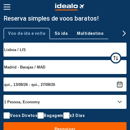
Reserva simples de voos baratos!
Voo de ida e volta
Só ida
Multidestino
Tipo de viagem
Voos Diretos
Bagagem
±3 Dias
Pesquisar