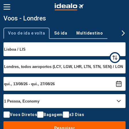
Voos - Londres
Voo de ida e volta
Só ida
Multidestino
Tipo de viagem
Voos Diretos
Bagagem
±3 Dias
Pesquisar