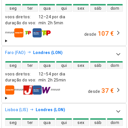
disponibilidade de voos diretos
seg
ter
qua
qui
sex
sáb
dom
voos diretos
:
12–24 por dia
duração do voo
:
mín.
2h 5min
107 €
desde
companhias aéreas
Faro (FAO)
Londres (LON)
disponibilidade de voos diretos
seg
ter
qua
qui
sex
sáb
dom
voos diretos
:
12–54 por dia
duração do voo
:
mín.
2h 25min
37 €
desde
companhias aéreas
Lisboa (LIS)
Londres (LON)
disponibilidade de voos diretos
seg
ter
qua
qui
sex
sáb
dom