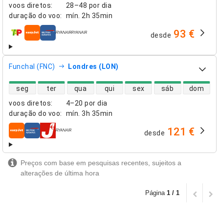
voos diretos
:
28–48 por dia
duração do voo
:
mín.
2h 35min
93 €
desde
companhias aéreas
Funchal (FNC)
Londres (LON)
disponibilidade de voos diretos
seg
ter
qua
qui
sex
sáb
dom
voos diretos
:
4–20 por dia
duração do voo
:
mín.
3h 35min
121 €
desde
companhias aéreas
Preços com base em pesquisas recentes, sujeitos a
alterações de última hora
Página
1 / 1