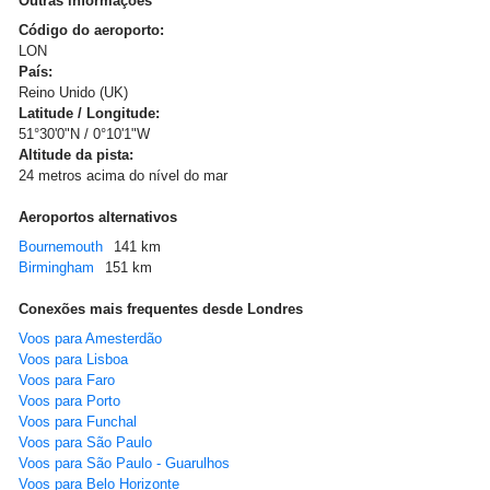
Outras informações
Código do aeroporto:
LON
País:
Reino Unido (UK)
Latitude / Longitude:
51°30'0"N / 0°10'1"W
Altitude da pista:
24 metros acima do nível do mar
Aeroportos alternativos
Bournemouth
141 km
Birmingham
151 km
Conexões mais frequentes desde Londres
Voos para Amesterdão
Voos para Lisboa
Voos para Faro
Voos para Porto
Voos para Funchal
Voos para São Paulo
Voos para São Paulo - Guarulhos
Voos para Belo Horizonte