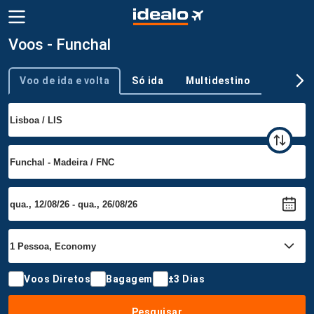
Voos - Funchal
Voo de ida e volta
Só ida
Multidestino
Tipo de viagem
Voos Diretos
Bagagem
±3 Dias
Pesquisar