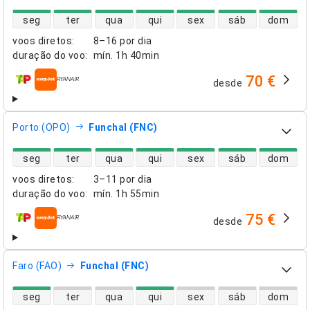
disponibilidade de voos diretos
seg
ter
qua
qui
sex
sáb
dom
voos diretos
:
8–16 por dia
duração do voo
:
mín.
1h 40min
70 €
desde
companhias aéreas
Porto (OPO)
Funchal (FNC)
disponibilidade de voos diretos
seg
ter
qua
qui
sex
sáb
dom
voos diretos
:
3–11 por dia
duração do voo
:
mín.
1h 55min
75 €
desde
companhias aéreas
Faro (FAO)
Funchal (FNC)
disponibilidade de voos diretos
seg
ter
qua
qui
sex
sáb
dom