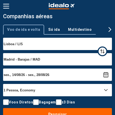
Companhias aéreas
Voo de ida e volta
Só ida
Multidestino
Tipo de viagem
Voos Diretos
Bagagem
±3 Dias
Pesquisar