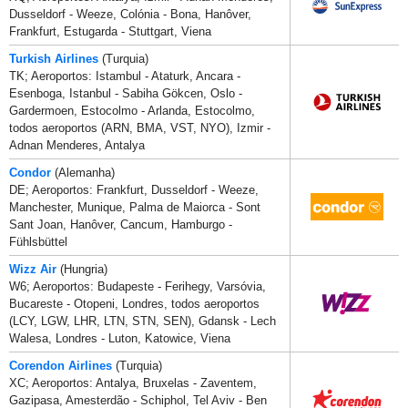
Dusseldorf - Weeze, Colónia - Bona, Hanôver,
Frankfurt, Estugarda - Stuttgart, Viena
Turkish Airlines
(Turquia)
TK; Aeroportos: Istambul - Ataturk, Ancara -
Esenboga, Istanbul - Sabiha Gökcen, Oslo -
Gardermoen, Estocolmo - Arlanda, Estocolmo,
todos aeroportos (ARN, BMA, VST, NYO), Izmir -
Adnan Menderes, Antalya
Condor
(Alemanha)
DE; Aeroportos: Frankfurt, Dusseldorf - Weeze,
Manchester, Munique, Palma de Maiorca - Sont
Sant Joan, Hanôver, Cancum, Hamburgo -
Fühlsbüttel
Wizz Air
(Hungria)
W6; Aeroportos: Budapeste - Ferihegy, Varsóvia,
Bucareste - Otopeni, Londres, todos aeroportos
(LCY, LGW, LHR, LTN, STN, SEN), Gdansk - Lech
Walesa, Londres - Luton, Katowice, Viena
Corendon Airlines
(Turquia)
XC; Aeroportos: Antalya, Bruxelas - Zaventem,
Gazipasa, Amesterdão - Schiphol, Tel Aviv - Ben