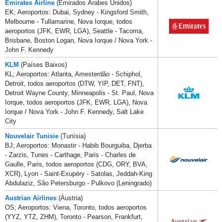
Emirates Airline
(Emirados Árabes Unidos)
EK; Aeroportos: Dubai, Sydney - Kingsford Smith,
Melbourne - Tullamarine, Nova Iorque, todos
aeroportos (JFK, EWR, LGA), Seattle - Tacoma,
Brisbane, Boston Logan, Nova Iorque / Nova York -
John F. Kennedy
KLM
(Países Baixos)
KL; Aeroportos: Atlanta, Amesterdão - Schiphol,
Detroit, todos aeroportos (DTW, YIP, DET, FNT),
Detroit Wayne County, Minneapolis - St. Paul, Nova
Iorque, todos aeroportos (JFK, EWR, LGA), Nova
Iorque / Nova York - John F. Kennedy, Salt Lake
City
Nouvelair Tunisie
(Tunísia)
BJ; Aeroportos: Monastir - Habib Bourguiba, Djerba
- Zarzis, Tunes - Carthage, Paris - Charles de
Gaulle, Paris, todos aeroportos (CDG, ORY, BVA,
XCR), Lyon - Saint-Exupéry - Satolas, Jeddah-King
Abdulaziz, São Petersburgo - Pulkovo (Leningrado)
Austrian Airlines
(Áustria)
OS; Aeroportos: Viena, Toronto, todos aeroportos
(YYZ, YTZ, ZHM), Toronto - Pearson, Frankfurt,