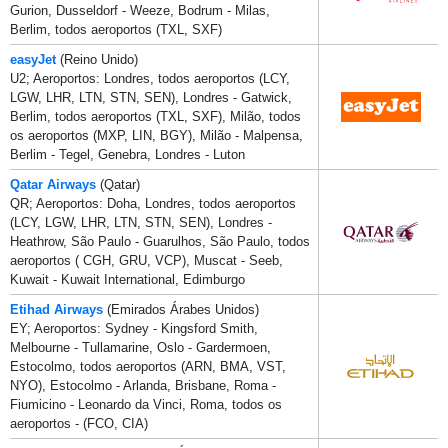
Gurion, Dusseldorf - Weeze, Bodrum - Milas,
Berlim, todos aeroportos (TXL, SXF)
easyJet
(Reino Unido)
U2; Aeroportos: Londres, todos aeroportos (LCY,
LGW, LHR, LTN, STN, SEN), Londres - Gatwick,
Berlim, todos aeroportos (TXL, SXF), Milão, todos
os aeroportos (MXP, LIN, BGY), Milão - Malpensa,
Berlim - Tegel, Genebra, Londres - Luton
Qatar Airways
(Qatar)
QR; Aeroportos: Doha, Londres, todos aeroportos
(LCY, LGW, LHR, LTN, STN, SEN), Londres -
Heathrow, São Paulo - Guarulhos, São Paulo, todos
aeroportos ( CGH, GRU, VCP), Muscat - Seeb,
Kuwait - Kuwait International, Edimburgo
Etihad Airways
(Emirados Árabes Unidos)
EY; Aeroportos: Sydney - Kingsford Smith,
Melbourne - Tullamarine, Oslo - Gardermoen,
Estocolmo, todos aeroportos (ARN, BMA, VST,
NYO), Estocolmo - Arlanda, Brisbane, Roma -
Fiumicino - Leonardo da Vinci, Roma, todos os
aeroportos - (FCO, CIA)