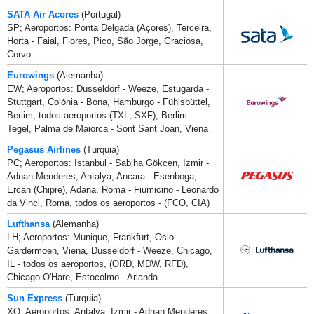
SATA Air Acores
(Portugal)
SP; Aeroportos: Ponta Delgada (Açores), Terceira,
Horta - Faial, Flores, Pico, São Jorge, Graciosa,
Corvo
Eurowings
(Alemanha)
EW; Aeroportos: Dusseldorf - Weeze, Estugarda -
Stuttgart, Colónia - Bona, Hamburgo - Fühlsbüttel,
Berlim, todos aeroportos (TXL, SXF), Berlim -
Tegel, Palma de Maiorca - Sont Sant Joan, Viena
Pegasus Airlines
(Turquia)
PC; Aeroportos: Istanbul - Sabiha Gökcen, Izmir -
Adnan Menderes, Antalya, Ancara - Esenboga,
Ercan (Chipre), Adana, Roma - Fiumicino - Leonardo
da Vinci, Roma, todos os aeroportos - (FCO, CIA)
Lufthansa
(Alemanha)
LH; Aeroportos: Munique, Frankfurt, Oslo -
Gardermoen, Viena, Dusseldorf - Weeze, Chicago,
IL - todos os aeroportos, (ORD, MDW, RFD),
Chicago O'Hare, Estocolmo - Arlanda
Sun Express
(Turquia)
XQ; Aeroportos: Antalya, Izmir - Adnan Menderes,