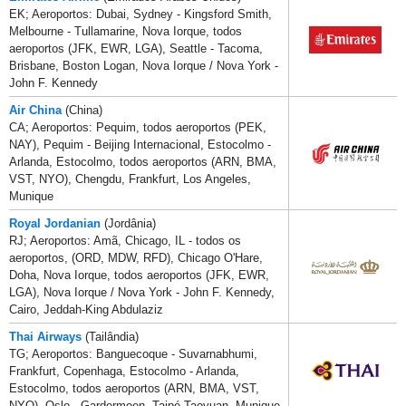
EK; Aeroportos: Dubai, Sydney - Kingsford Smith,
Melbourne - Tullamarine, Nova Iorque, todos
aeroportos (JFK, EWR, LGA), Seattle - Tacoma,
Brisbane, Boston Logan, Nova Iorque / Nova York -
John F. Kennedy
Air China
(China)
CA; Aeroportos: Pequim, todos aeroportos (PEK,
NAY), Pequim - Beijing Internacional, Estocolmo -
Arlanda, Estocolmo, todos aeroportos (ARN, BMA,
VST, NYO), Chengdu, Frankfurt, Los Angeles,
Munique
Royal Jordanian
(Jordânia)
RJ; Aeroportos: Amã, Chicago, IL - todos os
aeroportos, (ORD, MDW, RFD), Chicago O'Hare,
Doha, Nova Iorque, todos aeroportos (JFK, EWR,
LGA), Nova Iorque / Nova York - John F. Kennedy,
Cairo, Jeddah-King Abdulaziz
Thai Airways
(Tailândia)
TG; Aeroportos: Banguecoque - Suvarnabhumi,
Frankfurt, Copenhaga, Estocolmo - Arlanda,
Estocolmo, todos aeroportos (ARN, BMA, VST,
NYO), Oslo - Gardermoen, Taipé-Taoyuan, Munique