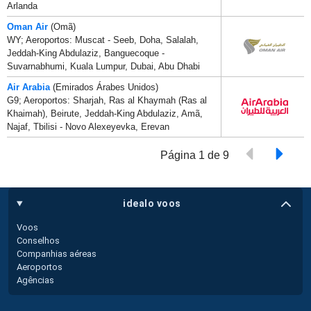
Arlanda
Oman Air
(Omã)
WY; Aeroportos: Muscat - Seeb, Doha, Salalah,
Jeddah-King Abdulaziz, Banguecoque -
Suvarnabhumi, Kuala Lumpur, Dubai, Abu Dhabi
Air Arabia
(Emirados Árabes Unidos)
G9; Aeroportos: Sharjah, Ras al Khaymah (Ras al
Khaimah), Beirute, Jeddah-King Abdulaziz, Amã,
Najaf, Tbilisi - Novo Alexeyevka, Erevan
Página 1 de 9
idealo voos
Voos
Conselhos
Companhias aéreas
Aeroportos
Agências