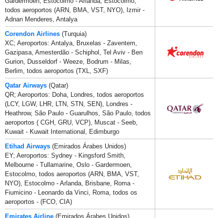
Gardermoen, Estocolmo - Arlanda, Estocolmo,
todos aeroportos (ARN, BMA, VST, NYO), Izmir -
Adnan Menderes, Antalya
Corendon Airlines
(Turquia)
XC; Aeroportos: Antalya, Bruxelas - Zaventem,
Gazipasa, Amesterdão - Schiphol, Tel Aviv - Ben
Gurion, Dusseldorf - Weeze, Bodrum - Milas,
Berlim, todos aeroportos (TXL, SXF)
Qatar Airways
(Qatar)
QR; Aeroportos: Doha, Londres, todos aeroportos
(LCY, LGW, LHR, LTN, STN, SEN), Londres -
Heathrow, São Paulo - Guarulhos, São Paulo, todos
aeroportos ( CGH, GRU, VCP), Muscat - Seeb,
Kuwait - Kuwait International, Edimburgo
Etihad Airways
(Emirados Árabes Unidos)
EY; Aeroportos: Sydney - Kingsford Smith,
Melbourne - Tullamarine, Oslo - Gardermoen,
Estocolmo, todos aeroportos (ARN, BMA, VST,
NYO), Estocolmo - Arlanda, Brisbane, Roma -
Fiumicino - Leonardo da Vinci, Roma, todos os
aeroportos - (FCO, CIA)
Emirates Airline
(Emirados Árabes Unidos)