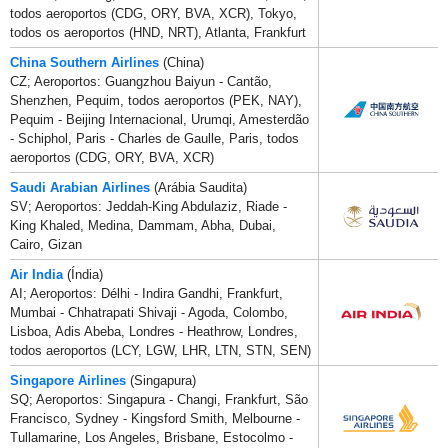
todos aeroportos (CDG, ORY, BVA, XCR), Tokyo,
todos os aeroportos (HND, NRT), Atlanta, Frankfurt
China Southern Airlines
(China)
CZ; Aeroportos: Guangzhou Baiyun - Cantão,
Shenzhen, Pequim, todos aeroportos (PEK, NAY),
Pequim - Beijing Internacional, Urumqi, Amesterdão
- Schiphol, Paris - Charles de Gaulle, Paris, todos
aeroportos (CDG, ORY, BVA, XCR)
Saudi Arabian Airlines
(Arábia Saudita)
SV; Aeroportos: Jeddah-King Abdulaziz, Riade -
King Khaled, Medina, Dammam, Abha, Dubai,
Cairo, Gizan
Air India
(Índia)
AI; Aeroportos: Délhi - Indira Gandhi, Frankfurt,
Mumbai - Chhatrapati Shivaji - Agoda, Colombo,
Lisboa, Adis Abeba, Londres - Heathrow, Londres,
todos aeroportos (LCY, LGW, LHR, LTN, STN, SEN)
Singapore Airlines
(Singapura)
SQ; Aeroportos: Singapura - Changi, Frankfurt, São
Francisco, Sydney - Kingsford Smith, Melbourne -
Tullamarine, Los Angeles, Brisbane, Estocolmo -