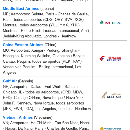
Middle East Airlines
(Líbano)
ME; Aeroportos: Beirute, Paris - Charles de Gaulle,
Paris, todos aeroportos (CDG, ORY, BVA, XCR),
Montreal, todos aeroportos (YUL, YMX, YHU),
Montreal - Pierre Elliott Trudeau Internacional, Amã,
Jeddah-King Abdulaziz, Londres - Heathrow
China Eastern Airlines
(China)
MU; Aeroportos: Xangai - Pudong, Shanghai -
Hongqiao, Kunming Wujiaba, Guangzhou Baiyun -
Cantão, Pequim, todos aeroportos (PEK, NAY),
Vancouver, Pequim - Beijing Internacional, Los
Angeles
Gulf Air
(Bahrein)
GF; Aeroportos: Dallas - Fort Worth, Bahrain,
Chicago, IL - todos os aeroportos, (ORD, MDW,
RFD), Chicago O'Hare, Nova Iorque / Nova York -
John F. Kennedy, Nova Iorque, todos aeroportos
(JFK, EWR, LGA), Los Angeles, Londres - Heathrow
Vietnam Airlines
(Vietname)
VN; Aeroportos: Ho Chi Minh - Tan Son Nhat, Hanói
- Noibai, Da Nang, Paris - Charles de Gaulle, Paris,