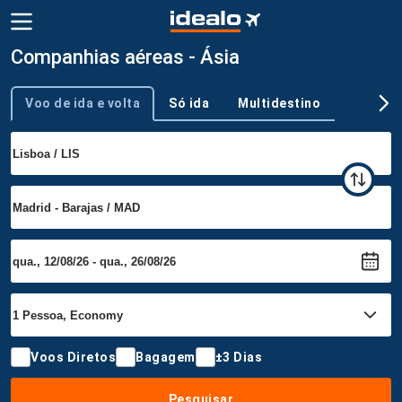
Companhias aéreas - Ásia
Voo de ida e volta
Só ida
Multidestino
Tipo de viagem
Voos Diretos
Bagagem
±3 Dias
Pesquisar