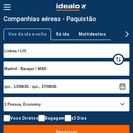
Companhias aéreas - Paquistão
Voo de ida e volta
Só ida
Multidestino
Tipo de viagem
Voos Diretos
Bagagem
±3 Dias
Pesquisar