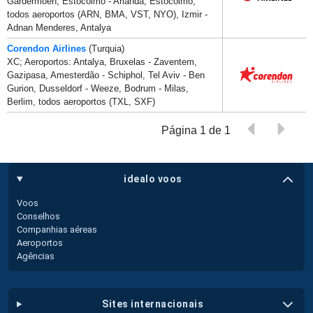
Gardermoen, Estocolmo - Arlanda, Estocolmo,
todos aeroportos (ARN, BMA, VST, NYO), Izmir -
Adnan Menderes, Antalya
Corendon Airlines
(Turquia)
XC; Aeroportos: Antalya, Bruxelas - Zaventem,
Gazipasa, Amesterdão - Schiphol, Tel Aviv - Ben
Gurion, Dusseldorf - Weeze, Bodrum - Milas,
Berlim, todos aeroportos (TXL, SXF)
Página 1 de 1
idealo voos
Voos
Conselhos
Companhias aéreas
Aeroportos
Agências
sites internacionais