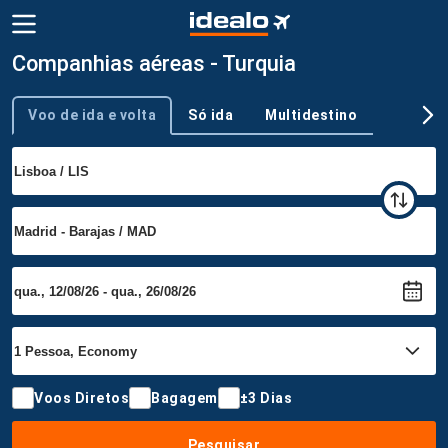
Companhias aéreas - Turquia
Voo de ida e volta
Só ida
Multidestino
Tipo de viagem
Voos Diretos
Bagagem
±3 Dias
Pesquisar