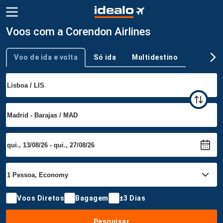
Voos com a Corendon Airlines
Voo de ida e volta
Só ida
Multidestino
Tipo de viagem
Voos Diretos
Bagagem
±3 Dias
Pesquisar