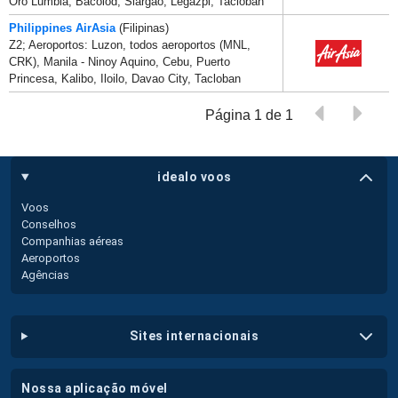
Oro Lumbia, Bacolod, Siargao, Legazpi, Tacloban
Philippines AirAsia
(Filipinas)
Z2; Aeroportos: Luzon, todos aeroportos (MNL,
CRK), Manila - Ninoy Aquino, Cebu, Puerto
Princesa, Kalibo, Iloilo, Davao City, Tacloban
Página 1 de 1
idealo voos
Voos
Conselhos
Companhias aéreas
Aeroportos
Agências
sites internacionais
nossa aplicação móvel