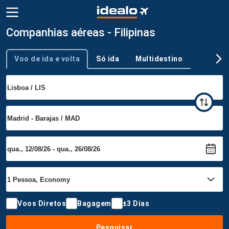
Companhias aéreas - Filipinas
Voo de ida e volta
Só ida
Multidestino
Tipo de viagem
Voos Diretos
Bagagem
±3 Dias
Pesquisar