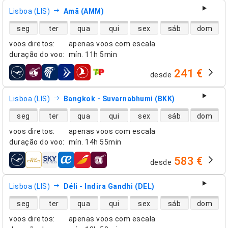
Lisboa (LIS)
Amã (AMM)
disponibilidade de voos diretos
seg
ter
qua
qui
sex
sáb
dom
voos diretos
:
apenas voos com escala
duração do voo
:
mín.
11h 5min
241 €
desde
companhias aéreas
Lisboa (LIS)
Bangkok - Suvarnabhumi (BKK)
disponibilidade de voos diretos
seg
ter
qua
qui
sex
sáb
dom
voos diretos
:
apenas voos com escala
duração do voo
:
mín.
14h 55min
583 €
desde
companhias aéreas
Lisboa (LIS)
Déli - Indira Gandhi (DEL)
disponibilidade de voos diretos
seg
ter
qua
qui
sex
sáb
dom
voos diretos
:
apenas voos com escala