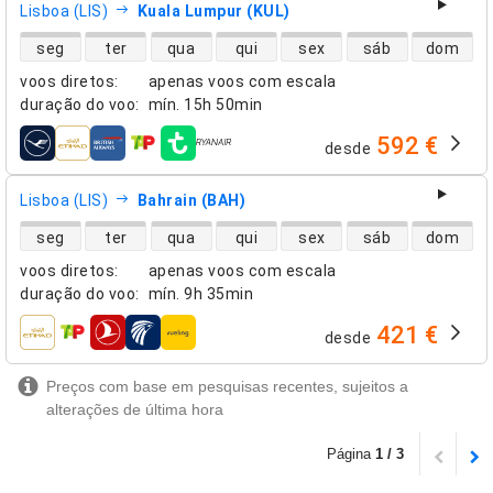
Lisboa (LIS)
Kuala Lumpur (KUL)
disponibilidade de voos diretos
seg
ter
qua
qui
sex
sáb
dom
voos diretos
:
apenas voos com escala
duração do voo
:
mín.
15h 50min
592 €
desde
companhias aéreas
Lisboa (LIS)
Bahrain (BAH)
disponibilidade de voos diretos
seg
ter
qua
qui
sex
sáb
dom
voos diretos
:
apenas voos com escala
duração do voo
:
mín.
9h 35min
421 €
desde
companhias aéreas
Preços com base em pesquisas recentes, sujeitos a
alterações de última hora
Página
1 / 3