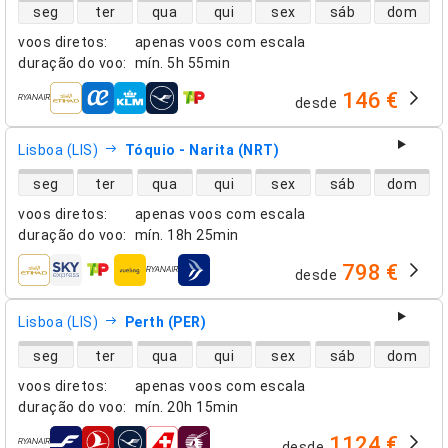
disponibilidade de voos diretos
seg
ter
qua
qui
sex
sáb
dom
voos diretos
:
apenas voos com escala
duração do voo
:
mín.
5h 55min
146 €
desde
companhias aéreas
Lisboa (LIS)
Tóquio - Narita (NRT)
disponibilidade de voos diretos
seg
ter
qua
qui
sex
sáb
dom
voos diretos
:
apenas voos com escala
duração do voo
:
mín.
18h 25min
798 €
desde
companhias aéreas
Lisboa (LIS)
Perth (PER)
disponibilidade de voos diretos
seg
ter
qua
qui
sex
sáb
dom
voos diretos
:
apenas voos com escala
duração do voo
:
mín.
20h 15min
1124 €
desde