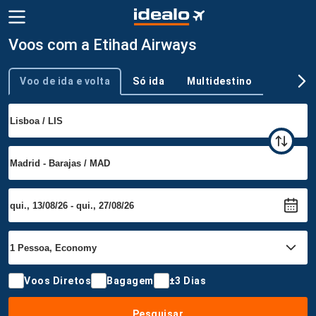
Voos com a Etihad Airways
Voo de ida e volta
Só ida
Multidestino
Tipo de viagem
Voos Diretos
Bagagem
±3 Dias
Pesquisar