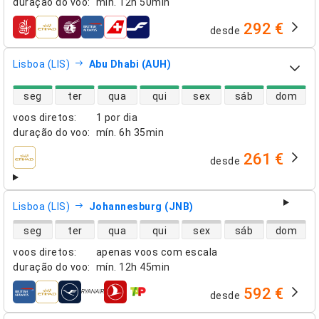
duração do voo
:
mín.
12h 50min
292 €
desde
companhias aéreas
Lisboa (LIS)
Abu Dhabi (AUH)
disponibilidade de voos diretos
seg
ter
qua
qui
sex
sáb
dom
voos diretos
:
1 por dia
duração do voo
:
mín.
6h 35min
261 €
desde
companhias aéreas
Lisboa (LIS)
Johannesburg (JNB)
disponibilidade de voos diretos
seg
ter
qua
qui
sex
sáb
dom
voos diretos
:
apenas voos com escala
duração do voo
:
mín.
12h 45min
592 €
desde
companhias aéreas