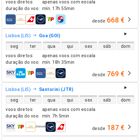
voos diretos
:
apenas voos com escala
duração do voo
:
mín.
17h 55min
668 €
desde
companhias aéreas
Lisboa (LIS)
Goa (GOI)
disponibilidade de voos diretos
seg
ter
qua
qui
sex
sáb
dom
voos diretos
:
apenas voos com escala
duração do voo
:
mín.
18h 35min
769 €
desde
companhias aéreas
Lisboa (LIS)
Santorini (JTR)
disponibilidade de voos diretos
seg
ter
qua
qui
sex
sáb
dom
voos diretos
:
apenas voos com escala
duração do voo
:
mín.
7h 5min
187 €
desde
companhias aéreas