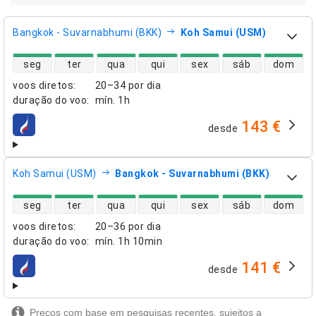
Bangkok - Suvarnabhumi (BKK)
Koh Samui (USM)
disponibilidade de voos diretos
seg
ter
qua
qui
sex
sáb
dom
voos diretos
:
20–34 por dia
duração do voo
:
mín.
1h
143 €
desde
companhias aéreas
Koh Samui (USM)
Bangkok - Suvarnabhumi (BKK)
disponibilidade de voos diretos
seg
ter
qua
qui
sex
sáb
dom
voos diretos
:
20–36 por dia
duração do voo
:
mín.
1h 10min
141 €
desde
companhias aéreas
Preços com base em pesquisas recentes, sujeitos a