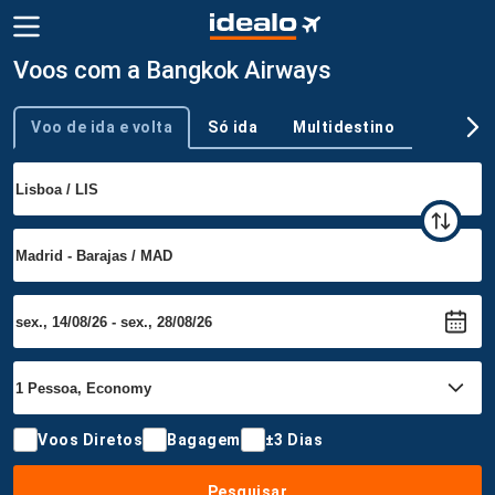
Voos com a Bangkok Airways
Voo de ida e volta
Só ida
Multidestino
Tipo de viagem
Voos Diretos
Bagagem
±3 Dias
Pesquisar