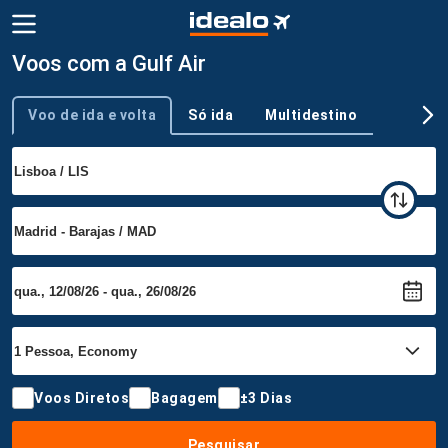
Voos com a Gulf Air
Voo de ida e volta
Só ida
Multidestino
Tipo de viagem
Voos Diretos
Bagagem
±3 Dias
Pesquisar