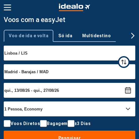
Voos com a easyJet
Voo de ida e volta
Só ida
Multidestino
Tipo de viagem
Voos Diretos
Bagagem
±3 Dias
Pesquisar