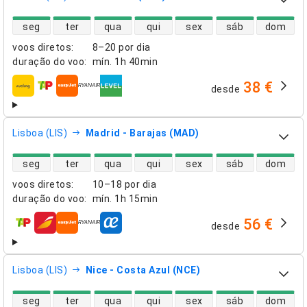
disponibilidade de voos diretos
seg
ter
qua
qui
sex
sáb
dom
voos diretos
:
8–20 por dia
duração do voo
:
mín.
1h 40min
38 €
desde
companhias aéreas
Lisboa (LIS)
Madrid - Barajas (MAD)
disponibilidade de voos diretos
seg
ter
qua
qui
sex
sáb
dom
voos diretos
:
10–18 por dia
duração do voo
:
mín.
1h 15min
56 €
desde
companhias aéreas
Lisboa (LIS)
Nice - Costa Azul (NCE)
disponibilidade de voos diretos
seg
ter
qua
qui
sex
sáb
dom