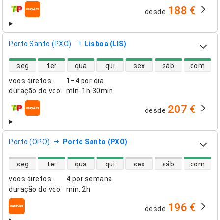
188 €
desde
companhias aéreas
Porto Santo (PXO)
Lisboa (LIS)
disponibilidade de voos diretos
seg
ter
qua
qui
sex
sáb
dom
voos diretos
:
1–4 por dia
duração do voo
:
mín.
1h 30min
207 €
desde
companhias aéreas
Porto (OPO)
Porto Santo (PXO)
disponibilidade de voos diretos
seg
ter
qua
qui
sex
sáb
dom
voos diretos
:
4 por semana
duração do voo
:
mín.
2h
196 €
desde
companhias aéreas