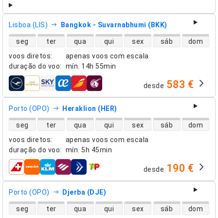
Lisboa (LIS)
Bangkok - Suvarnabhumi (BKK)
disponibilidade de voos diretos
seg
ter
qua
qui
sex
sáb
dom
voos diretos
:
apenas voos com escala
duração do voo
:
mín.
14h 55min
583 €
desde
companhias aéreas
Porto (OPO)
Heraklion (HER)
disponibilidade de voos diretos
seg
ter
qua
qui
sex
sáb
dom
voos diretos
:
apenas voos com escala
duração do voo
:
mín.
5h 45min
190 €
desde
companhias aéreas
Porto (OPO)
Djerba (DJE)
disponibilidade de voos diretos
seg
ter
qua
qui
sex
sáb
dom