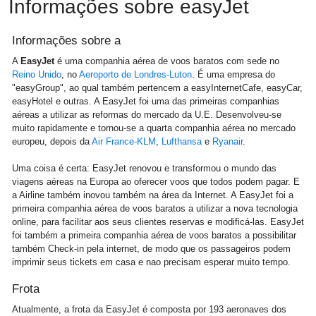
Informações sobre easyJet
Informações sobre a
A
EasyJet
é uma companhia aérea de voos baratos com sede no
Reino Unido
, no
Aeroporto de Londres-Luton
. É uma empresa do
"easyGroup", ao qual também pertencem a easyInternetCafe, easyCar,
easyHotel e outras. A EasyJet foi uma das primeiras companhias
aéreas a utilizar as reformas do mercado da U.E. Desenvolveu-se
muito rapidamente e tornou-se a quarta companhia aérea no mercado
europeu, depois da
Air France-KLM
,
Lufthansa
e
Ryanair
.
Uma coisa é certa: EasyJet renovou e transformou o mundo das
viagens aéreas na Europa ao oferecer voos que todos podem pagar. E
a Airline também inovou também na área da Internet. A EasyJet foi a
primeira companhia aérea de voos baratos a utilizar a nova tecnologia
online, para facilitar aos seus clientes reservas e modificá-las. EasyJet
foi também a primeira companhia aérea de voos baratos a possibilitar
também Check-in pela internet, de modo que os passageiros podem
imprimir seus tickets em casa e nao precisam esperar muito tempo.
Frota
Atualmente, a frota da EasyJet é composta por 193 aeronaves dos