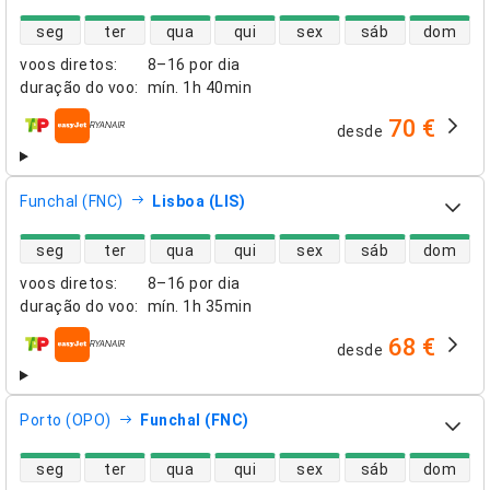
disponibilidade de voos diretos
seg
ter
qua
qui
sex
sáb
dom
voos diretos
:
8–16 por dia
duração do voo
:
mín.
1h 40min
70 €
desde
companhias aéreas
Funchal (FNC)
Lisboa (LIS)
disponibilidade de voos diretos
seg
ter
qua
qui
sex
sáb
dom
voos diretos
:
8–16 por dia
duração do voo
:
mín.
1h 35min
68 €
desde
companhias aéreas
Porto (OPO)
Funchal (FNC)
disponibilidade de voos diretos
seg
ter
qua
qui
sex
sáb
dom