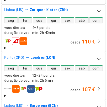
Lisboa (LIS)
Zurique - Kloten (ZRH)
disponibilidade de voos diretos
seg
ter
qua
qui
sex
sáb
dom
voos diretos
:
4–8 por dia
duração do voo
:
mín.
2h 40min
110 €
desde
companhias aéreas
Porto (OPO)
Londres (LON)
disponibilidade de voos diretos
seg
ter
qua
qui
sex
sáb
dom
voos diretos
:
12–24 por dia
duração do voo
:
mín.
2h 5min
107 €
desde
companhias aéreas
Lisboa (LIS)
Barcelona (BCN)