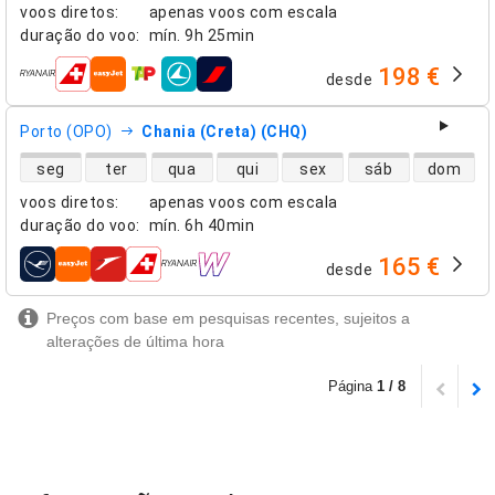
voos diretos
:
apenas voos com escala
duração do voo
:
mín.
9h 25min
198 €
desde
companhias aéreas
Porto (OPO)
Chania (Creta) (CHQ)
disponibilidade de voos diretos
seg
ter
qua
qui
sex
sáb
dom
voos diretos
:
apenas voos com escala
duração do voo
:
mín.
6h 40min
165 €
desde
companhias aéreas
Preços com base em pesquisas recentes, sujeitos a
alterações de última hora
Página
1 / 8