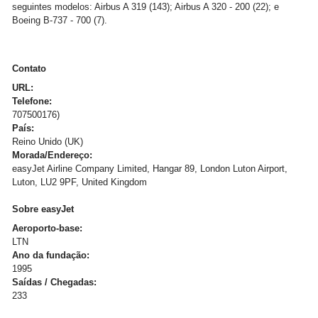
seguintes modelos: Airbus A 319 (143); Airbus A 320 - 200 (22); e
Boeing B-737 - 700 (7).
Contato
URL:
Telefone:
707500176)
País:
Reino Unido (UK)
Morada/Endereço:
easyJet Airline Company Limited, Hangar 89, London Luton Airport,
Luton, LU2 9PF, United Kingdom
Sobre easyJet
Aeroporto-base:
LTN
Ano da fundação:
1995
Saídas / Chegadas:
233