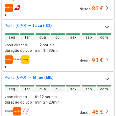
86 €
desde
companhias aéreas
Porto (OPO)
Ibiza (IBZ)
disponibilidade de voos diretos
seg
ter
qua
qui
sex
sáb
dom
voos diretos
:
1–2 por dia
duração do voo
:
mín.
1h 30min
93 €
desde
companhias aéreas
Porto (OPO)
Milão (MIL)
disponibilidade de voos diretos
seg
ter
qua
qui
sex
sáb
dom
voos diretos
:
6–12 por dia
duração do voo
:
mín.
2h 20min
46 €
desde
companhias aéreas