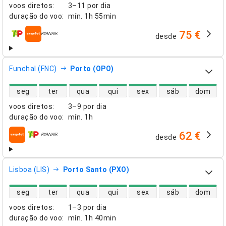
voos diretos
:
3–11 por dia
duração do voo
:
mín.
1h 55min
75 €
desde
companhias aéreas
Funchal (FNC)
Porto (OPO)
disponibilidade de voos diretos
seg
ter
qua
qui
sex
sáb
dom
voos diretos
:
3–9 por dia
duração do voo
:
mín.
1h
62 €
desde
companhias aéreas
Lisboa (LIS)
Porto Santo (PXO)
disponibilidade de voos diretos
seg
ter
qua
qui
sex
sáb
dom
voos diretos
:
1–3 por dia
duração do voo
:
mín.
1h 40min