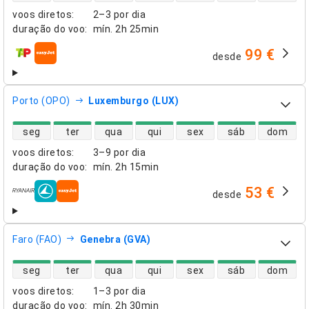
voos diretos
:
2–3 por dia
duração do voo
:
mín.
2h 25min
99 €
desde
companhias aéreas
Porto (OPO)
Luxemburgo (LUX)
disponibilidade de voos diretos
seg
ter
qua
qui
sex
sáb
dom
voos diretos
:
3–9 por dia
duração do voo
:
mín.
2h 15min
53 €
desde
companhias aéreas
Faro (FAO)
Genebra (GVA)
disponibilidade de voos diretos
seg
ter
qua
qui
sex
sáb
dom
voos diretos
:
1–3 por dia
duração do voo
:
mín.
2h 30min