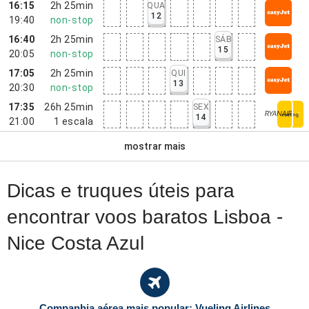
16:15
2h 25min
QUA
12
19:40
non-stop
16:40
2h 25min
SÁB
15
20:05
non-stop
17:05
2h 25min
QUI
13
20:30
non-stop
17:35
26h 25min
SEX
14
21:00
1
escala
mostrar mais
Dicas e truques úteis para
encontrar voos baratos Lisboa -
Nice Costa Azul
Companhia aérea mais popular: Vueling Airlines