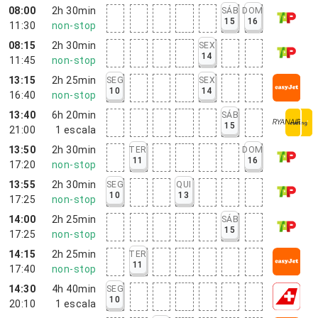
08:00
2h 30min
SÁB
DOM
15
16
11:30
non-stop
08:15
2h 30min
SEX
14
11:45
non-stop
13:15
2h 25min
SEG
SEX
10
14
16:40
non-stop
13:40
6h 20min
SÁB
15
21:00
1
escala
13:50
2h 30min
TER
DOM
11
16
17:20
non-stop
13:55
2h 30min
SEG
QUI
10
13
17:25
non-stop
14:00
2h 25min
SÁB
15
17:25
non-stop
14:15
2h 25min
TER
11
17:40
non-stop
14:30
4h 40min
SEG
10
20:10
1
escala