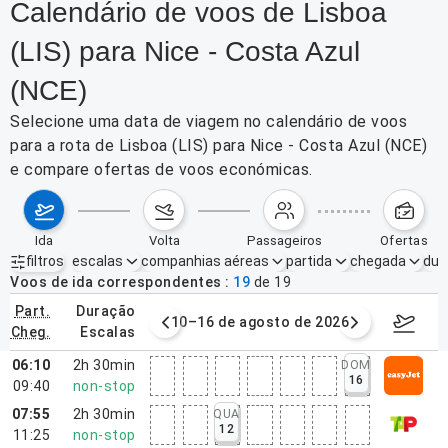
Calendário de voos de Lisboa
(LIS) para Nice - Costa Azul
(NCE)
Selecione uma data de viagem no calendário de voos
para a rota de Lisboa (LIS) para Nice - Costa Azul (NCE)
e compare ofertas de voos económicas.
ida
volta
passageiros
ofertas
filtros
escalas
companhias aéreas
partida
chegada
dur
Filtros ativos
nenhum
Voos de ida correspondentes
19
de
19
part.
duração
e agosto de 2026
10–16 de agosto de 2026
17–23 d
cheg.
escalas
06:10
2h 30min
DOM
16
09:40
non-stop
07:55
2h 30min
QUA
12
11:25
non-stop