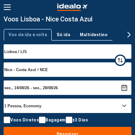
Voos Lisboa - Nice Costa Azul
Voo de ida e volta
Só ida
Multidestino
Tipo de viagem
Voos Diretos
Bagagem
±3 Dias
Pesquisar