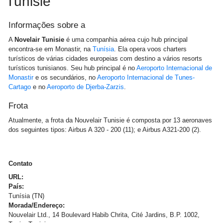
Tunisie
Informações sobre a
A
Novelair Tunisie
é uma companhia aérea cujo hub principal
encontra-se em Monastir, na
Tunísia
. Ela opera voos charters
turísticos de várias cidades europeias com destino a vários resorts
turísticos tunisianos. Seu hub principal é no
Aeroporto Internacional de
Monastir
e os secundários, no
Aeroporto Internacional de Tunes-
Cartago
e no
Aeroporto de Djerba-Zarzis
.
Frota
Atualmente, a frota da Nouvelair Tunisie é composta por 13 aeronaves
dos seguintes tipos: Airbus A 320 - 200 (11); e Airbus A321-200 (2).
Contato
URL:
País:
Tunísia (TN)
Morada/Endereço:
Nouvelair Ltd., 14 Boulevard Habib Chrita, Cité Jardins, B.P. 1002,