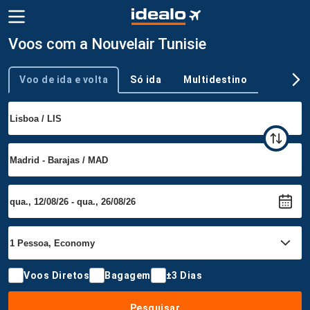
Voos com a Nouvelair Tunisie
Voo de ida e volta
Só ida
Multidestino
Tipo de viagem
Voos Diretos
Bagagem
±3 Dias
Pesquisar