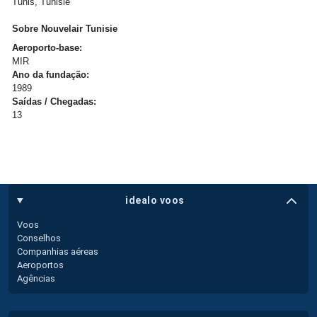
Tunis, Tunisie
Sobre Nouvelair Tunisie
Aeroporto-base:
MIR
Ano da fundação:
1989
Saídas / Chegadas:
13
idealo voos
Voos
Conselhos
Companhias aéreas
Aeroportos
Agências