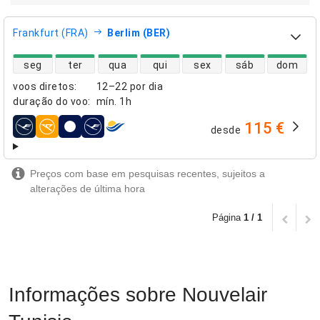
Frankfurt (FRA)
Berlim (BER)
disponibilidade de voos diretos
seg
ter
qua
qui
sex
sáb
dom
voos diretos
:
12–22 por dia
duração do voo
:
mín.
1h
115 €
desde
companhias aéreas
Preços com base em pesquisas recentes, sujeitos a
alterações de última hora
Página
1 / 1
Informações sobre Nouvelair