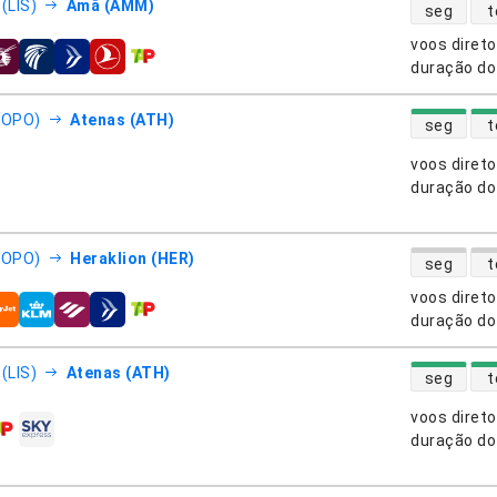
disponibili
(LIS)
Amã (AMM)
seg
t
voos diret
nhias aéreas
duração do
disponibili
(OPO)
Atenas (ATH)
seg
t
voos diret
nhias aéreas
duração do
disponibili
(OPO)
Heraklion (HER)
seg
t
voos diret
nhias aéreas
duração do
disponibili
(LIS)
Atenas (ATH)
seg
t
voos diret
nhias aéreas
duração do