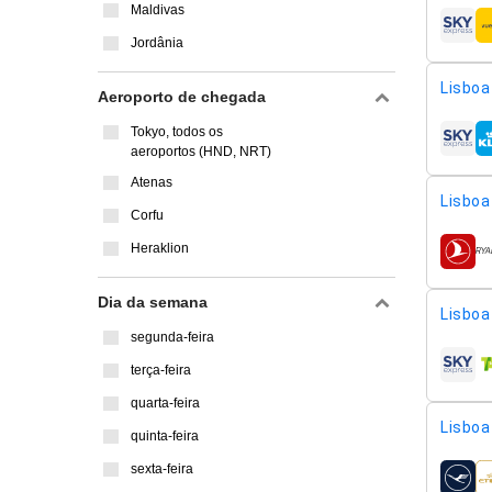
Maldivas
compa
Jordânia
Lisboa 
Aeroporto de chegada
Tokyo, todos os
compa
aeroportos (HND, NRT)
Atenas
Lisboa 
Corfu
Heraklion
compa
Dia da semana
Lisboa 
segunda-feira
terça-feira
compa
quarta-feira
Lisboa 
quinta-feira
sexta-feira
compa