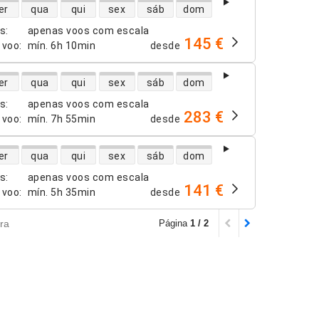
dade de voos diretos
er
qua
qui
sex
sáb
dom
os
:
apenas voos com escala
145 €
 voo
:
mín.
6h 10min
desde
dade de voos diretos
er
qua
qui
sex
sáb
dom
os
:
apenas voos com escala
283 €
 voo
:
mín.
7h 55min
desde
dade de voos diretos
er
qua
qui
sex
sáb
dom
os
:
apenas voos com escala
141 €
 voo
:
mín.
5h 35min
desde
ra
Página
1 / 2