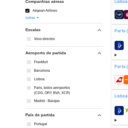
Companhias aéreas
Lisboa 
Aegean Airlines
compa
outras
Escalas
Porto 
Voos directos
compa
Aeroporto de partida
Frankfurt
Porto 
Barcelona
Lisboa
compa
Paris, todos aeroportos
(CDG, ORY, BVA, XCR)
Lisboa 
Madrid - Barajas
compa
País de partida
Portugal