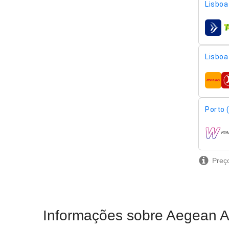
Lisboa 
compa
Lisboa 
compa
Porto 
compa
Preço
Informações sobre Aegean Ai