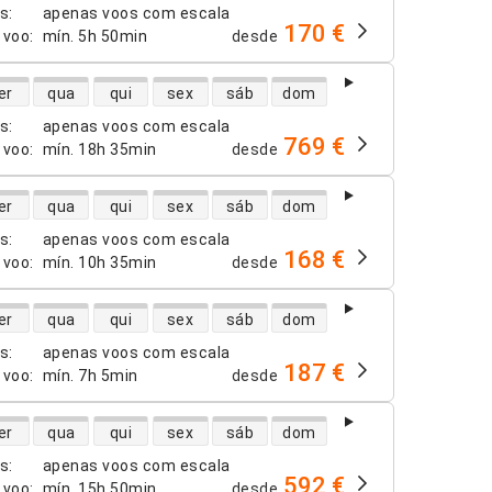
os
:
apenas voos com escala
170 €
 voo
:
mín.
5h 50min
desde
dade de voos diretos
er
qua
qui
sex
sáb
dom
os
:
apenas voos com escala
769 €
 voo
:
mín.
18h 35min
desde
dade de voos diretos
er
qua
qui
sex
sáb
dom
os
:
apenas voos com escala
168 €
 voo
:
mín.
10h 35min
desde
dade de voos diretos
er
qua
qui
sex
sáb
dom
os
:
apenas voos com escala
187 €
 voo
:
mín.
7h 5min
desde
dade de voos diretos
er
qua
qui
sex
sáb
dom
os
:
apenas voos com escala
592 €
 voo
:
mín.
15h 50min
desde