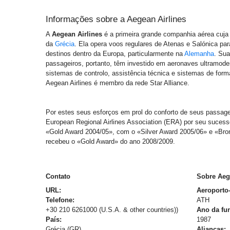
Informações sobre a
Aegean Airlines
A
Aegean Airlines
é a primeira grande companhia aérea cuja
da
Grécia
. Ela opera voos regulares de Atenas e Salónica pa
destinos dentro da Europa, particularmente na
Alemanha
. Sua
passageiros, portanto, têm investido em aeronaves ultramod
sistemas de controlo, assistência técnica e sistemas de for
Aegean Airlines é membro da rede Star Alliance.
Por estes seus esforços em prol do conforto de seus passagei
European Regional Airlines Association (ERA) por seu sucess
«Gold Award 2004/05», com o «Silver Award 2005/06» e «Bron
recebeu o «Gold Award» do ano 2008/2009.
Contato
Sobre Aeg
URL:
Aeroporto
Telefone:
ATH
+30 210 6261000 (U.S.A. & other countries))
Ano da fu
País:
1987
Grécia (GR)
Alianças: