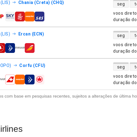
disponibili
(LIS)
Chania (Creta) (CHQ)
seg
t
voos diret
nhias aéreas
duração do
disponibili
(LIS)
Ercan (ECN)
seg
t
voos diret
nhias aéreas
duração do
disponibili
(OPO)
Corfu (CFU)
seg
t
voos diret
nhias aéreas
duração do
s com base em pesquisas recentes, sujeitos a alterações de última ho
rlines