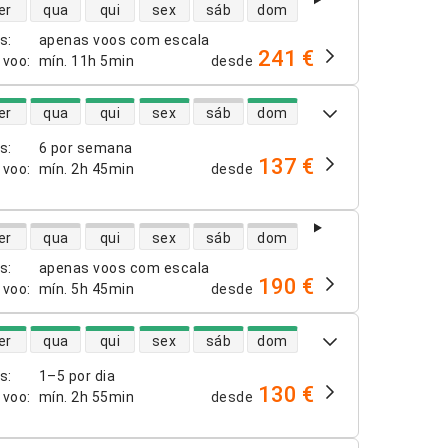
dade de voos diretos
er
qua
qui
sex
sáb
dom
os
:
apenas voos com escala
241 €
 voo
:
mín.
11h 5min
desde
dade de voos diretos
er
qua
qui
sex
sáb
dom
os
:
6 por semana
137 €
 voo
:
mín.
2h 45min
desde
dade de voos diretos
er
qua
qui
sex
sáb
dom
os
:
apenas voos com escala
190 €
 voo
:
mín.
5h 45min
desde
dade de voos diretos
er
qua
qui
sex
sáb
dom
os
:
1–5 por dia
130 €
 voo
:
mín.
2h 55min
desde