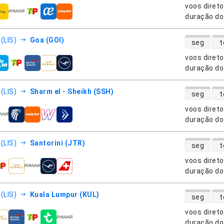
voos diret
nhias aéreas
duração do
disponibili
(LIS)
Goa (GOI)
seg
t
voos diret
nhias aéreas
duração do
disponibili
(LIS)
Sharm el - Sheikh (SSH)
seg
t
voos diret
nhias aéreas
duração do
disponibili
(LIS)
Santorini (JTR)
seg
t
voos diret
nhias aéreas
duração do
disponibili
(LIS)
Kuala Lumpur (KUL)
seg
t
voos diret
nhias aéreas
duração do