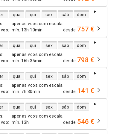
dade de voos diretos
er
qua
qui
sex
sáb
dom
os
:
apenas voos com escala
757 €
 voo
:
mín.
13h 10min
desde
dade de voos diretos
er
qua
qui
sex
sáb
dom
os
:
apenas voos com escala
798 €
 voo
:
mín.
16h 35min
desde
dade de voos diretos
er
qua
qui
sex
sáb
dom
os
:
apenas voos com escala
141 €
 voo
:
mín.
7h 30min
desde
dade de voos diretos
er
qua
qui
sex
sáb
dom
os
:
apenas voos com escala
546 €
 voo
:
mín.
13h
desde