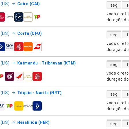
disponibili
(LIS)
Cairo (CAI)
seg
t
voos diret
nhias aéreas
duração do
disponibili
(LIS)
Corfu (CFU)
seg
t
voos diret
nhias aéreas
duração do
disponibili
(LIS)
Katmandu - Tribhuvan (KTM)
seg
t
voos diret
nhias aéreas
duração do
disponibili
(LIS)
Tóquio - Narita (NRT)
seg
t
voos diret
nhias aéreas
duração do
disponibili
(LIS)
Heraklion (HER)
seg
t