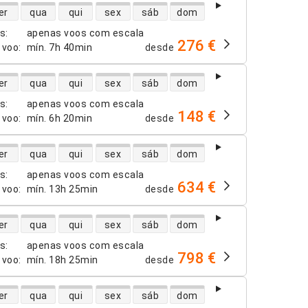
dade de voos diretos
er
qua
qui
sex
sáb
dom
os
:
apenas voos com escala
276 €
 voo
:
mín.
7h 40min
desde
dade de voos diretos
er
qua
qui
sex
sáb
dom
os
:
apenas voos com escala
148 €
 voo
:
mín.
6h 20min
desde
dade de voos diretos
er
qua
qui
sex
sáb
dom
os
:
apenas voos com escala
634 €
 voo
:
mín.
13h 25min
desde
dade de voos diretos
er
qua
qui
sex
sáb
dom
os
:
apenas voos com escala
798 €
 voo
:
mín.
18h 25min
desde
dade de voos diretos
er
qua
qui
sex
sáb
dom