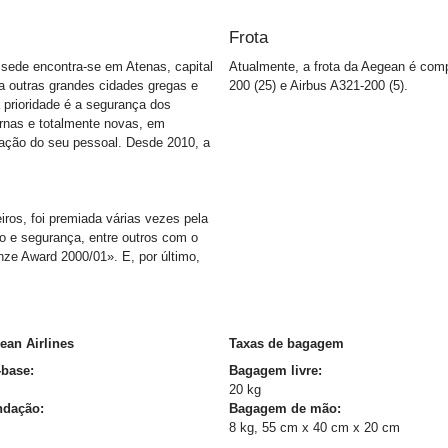
Frota
 sede encontra-se em Atenas, capital
Atualmente, a frota da Aegean é com
ra outras grandes cidades gregas e
200 (25) e Airbus A321-200 (5).
 prioridade é a segurança dos
ernas e totalmente novas, em
mação do seu pessoal. Desde 2010, a
ros, foi premiada várias vezes pela
o e segurança, entre outros com o
ze Award 2000/01». E, por último,
ean Airlines
Taxas de bagagem
-base:
Bagagem livre:
20 kg
ndação:
Bagagem de mão:
8 kg, 55 cm x 40 cm x 20 cm