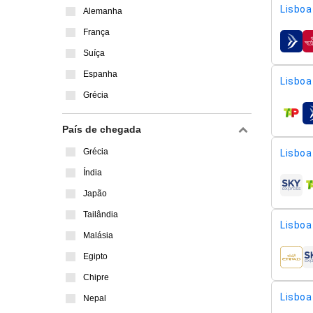
Lisboa 
Alemanha
França
compa
Suíça
Espanha
Lisboa 
Grécia
compa
País de chegada
Grécia
Lisboa 
Índia
compa
Japão
Tailândia
Lisboa 
Malásia
Egipto
compa
Chipre
Lisboa 
Nepal