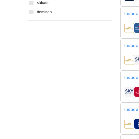
sábado
domingo
Lisboa 
compa
Lisboa 
compa
Lisboa 
compa
Lisboa 
compa