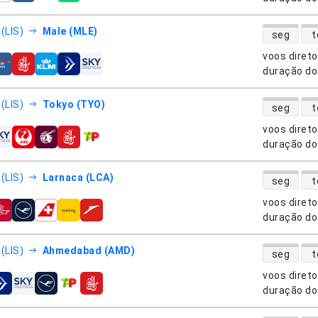
disponibili
(LIS)
Male (MLE)
seg
t
voos diret
nhias aéreas
duração do
disponibili
(LIS)
Tokyo (TYO)
seg
t
voos diret
nhias aéreas
duração do
disponibili
(LIS)
Larnaca (LCA)
seg
t
voos diret
nhias aéreas
duração do
disponibili
(LIS)
Ahmedabad (AMD)
seg
t
voos diret
nhias aéreas
duração do