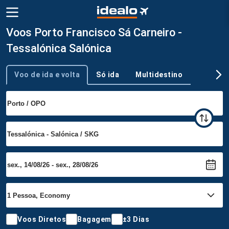
Voos Porto Francisco Sá Carneiro -
Tessalónica Salónica
Voo de ida e volta
Só ida
Multidestino
Tipo de viagem
Voos Diretos
Bagagem
±3 Dias