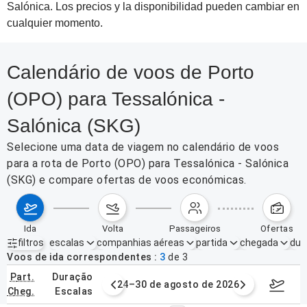
Salónica. Los precios y la disponibilidad pueden cambiar en
cualquier momento.
Calendário de voos de Porto
(OPO) para Tessalónica -
Salónica (SKG)
Selecione uma data de viagem no calendário de voos
para a rota de Porto (OPO) para Tessalónica - Salónica
(SKG) e compare ofertas de voos económicas.
ida
volta
passageiros
ofertas
filtros
escalas
companhias aéreas
partida
chegada
dur
Filtros ativos
nenhum
Voos de ida correspondentes
3
de
3
part.
duração
de agosto de 2026
24–30 de agosto de 2026
31/08/2
cheg.
escalas