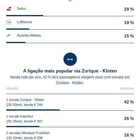
%.
Swiss
29 %
Lufthansa
18 %
Austrian Airlines
15 %
A ligação mais popular via Zurique - Kloten
Nesta rota-de-voo, 42 % dos passageiros elegem voos com escala em
Zurique - Kloten.
Ligação
reservas
1 escala Zurique - Kloten
42 %
22h 50min, desde € 244
1 escala Istambul
26 %
25h 25min, desde € 307
2 escalas Munique Frankfurt
16 %
13h 50min, desde € 338