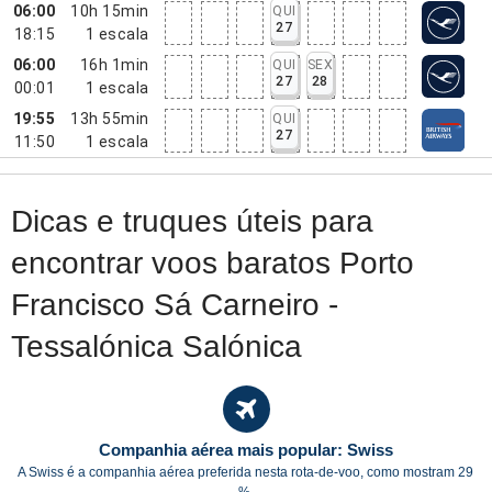
06:00
10h 15min
QUI
27
18:15
1
escala
06:00
16h 1min
QUI
SEX
27
28
00:01
1
escala
19:55
13h 55min
QUI
27
11:50
1
escala
Dicas e truques úteis para
encontrar voos baratos Porto
Francisco Sá Carneiro -
Tessalónica Salónica
Companhia aérea mais popular: Swiss
A Swiss é a companhia aérea preferida nesta rota-de-voo, como mostram 29