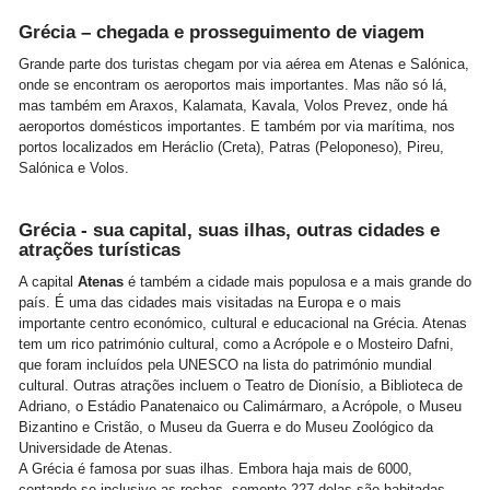
Grécia – chegada e prosseguimento de viagem
Grande parte dos turistas chegam por via aérea em Atenas e Salónica,
onde se encontram os aeroportos mais importantes. Mas não só lá,
mas também em Araxos, Kalamata, Kavala, Volos Prevez, onde há
aeroportos domésticos importantes. E também por via marítima, nos
portos localizados em Heráclio (Creta), Patras (Peloponeso), Pireu,
Salónica e Volos.
Grécia - sua capital, suas ilhas, outras cidades e
atrações turísticas
A capital
Atenas
é também a cidade mais populosa e a mais grande do
país. É uma das cidades mais visitadas na Europa e o mais
importante centro económico, cultural e educacional na Grécia. Atenas
tem um rico património cultural, como a Acrópole e o Mosteiro Dafni,
que foram incluídos pela UNESCO na lista do património mundial
cultural. Outras atrações incluem o Teatro de Dionísio, a Biblioteca de
Adriano, o Estádio Panatenaico ou Calimármaro, a Acrópole, o Museu
Bizantino e Cristão, o Museu da Guerra e do Museu Zoológico da
Universidade de Atenas.
A Grécia é famosa por suas ilhas. Embora haja mais de 6000,
contando-se inclusive as rochas, somente 227 delas são habitadas.