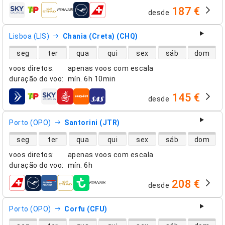
187 €
desde
companhias aéreas
Lisboa (LIS)
Chania (Creta) (CHQ)
disponibilidade de voos diretos
seg
ter
qua
qui
sex
sáb
dom
voos diretos
:
apenas voos com escala
duração do voo
:
mín.
6h 10min
145 €
desde
companhias aéreas
Porto (OPO)
Santorini (JTR)
disponibilidade de voos diretos
seg
ter
qua
qui
sex
sáb
dom
voos diretos
:
apenas voos com escala
duração do voo
:
mín.
6h
208 €
desde
companhias aéreas
Porto (OPO)
Corfu (CFU)
disponibilidade de voos diretos