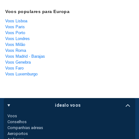
Voos populares para Europa
Voos Lisboa
Voos Paris
Voos Porto
Voos Londres
Voos Milão
Voos Roma
Voos Madrid - Barajas
Voos Genebra
Voos Faro
Voos Luxemburgo
idealo voos
Voos
Conselhos
Companhias aéreas
Aeroportos