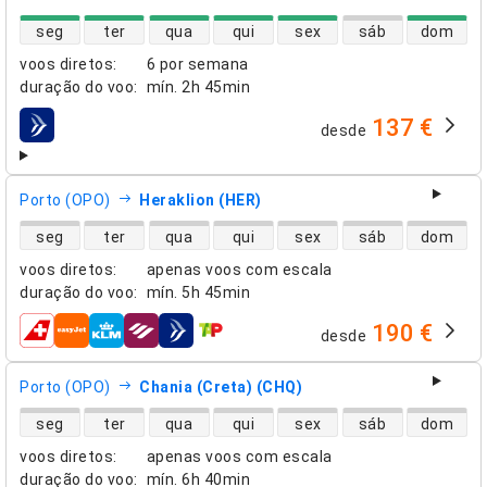
disponibilidade de voos diretos
seg
ter
qua
qui
sex
sáb
dom
voos diretos
:
6 por semana
duração do voo
:
mín.
2h 45min
137 €
desde
companhias aéreas
Porto (OPO)
Heraklion (HER)
disponibilidade de voos diretos
seg
ter
qua
qui
sex
sáb
dom
voos diretos
:
apenas voos com escala
duração do voo
:
mín.
5h 45min
190 €
desde
companhias aéreas
Porto (OPO)
Chania (Creta) (CHQ)
disponibilidade de voos diretos
seg
ter
qua
qui
sex
sáb
dom
voos diretos
:
apenas voos com escala
duração do voo
:
mín.
6h 40min