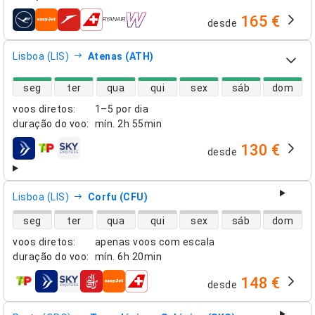
165 €
desde
companhias aéreas
Lisboa (LIS)
Atenas (ATH)
disponibilidade de voos diretos
seg
ter
qua
qui
sex
sáb
dom
voos diretos
:
1–5 por dia
duração do voo
:
mín.
2h 55min
130 €
desde
companhias aéreas
Lisboa (LIS)
Corfu (CFU)
disponibilidade de voos diretos
seg
ter
qua
qui
sex
sáb
dom
voos diretos
:
apenas voos com escala
duração do voo
:
mín.
6h 20min
148 €
desde
companhias aéreas