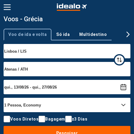
Voos - Grécia
Voo de ida e volta
Só ida
Multidestino
Tipo de viagem
Voos Diretos
Bagagem
±3 Dias
Pesquisar