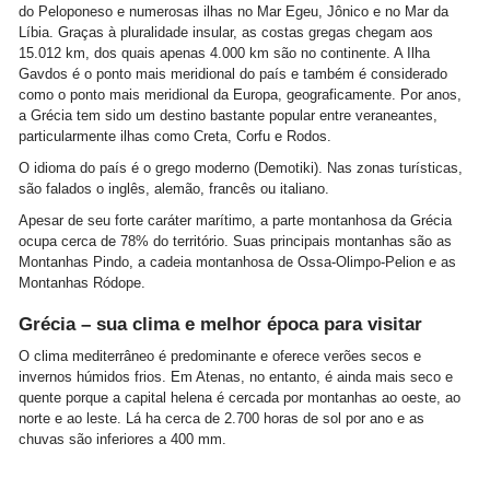
do Peloponeso e numerosas ilhas no Mar Egeu, Jônico e no Mar da
Líbia. Graças à pluralidade insular, as costas gregas chegam aos
15.012 km, dos quais apenas 4.000 km são no continente. A Ilha
Gavdos é o ponto mais meridional do país e também é considerado
como o ponto mais meridional da Europa, geograficamente. Por anos,
a Grécia tem sido um destino bastante popular entre veraneantes,
particularmente ilhas como Creta, Corfu e Rodos.
O idioma do país é o grego moderno (Demotiki). Nas zonas turísticas,
são falados o inglês, alemão, francês ou italiano.
Apesar de seu forte caráter marítimo, a parte montanhosa da Grécia
ocupa cerca de 78% do território. Suas principais montanhas são as
Montanhas Pindo, a cadeia montanhosa de Ossa-Olimpo-Pelion e as
Montanhas Ródope.
Grécia – sua clima e melhor época para visitar
O clima mediterrâneo é predominante e oferece verões secos e
invernos húmidos frios. Em Atenas, no entanto, é ainda mais seco e
quente porque a capital helena é cercada por montanhas ao oeste, ao
norte e ao leste. Lá ha cerca de 2.700 horas de sol por ano e as
chuvas são inferiores a 400 mm.