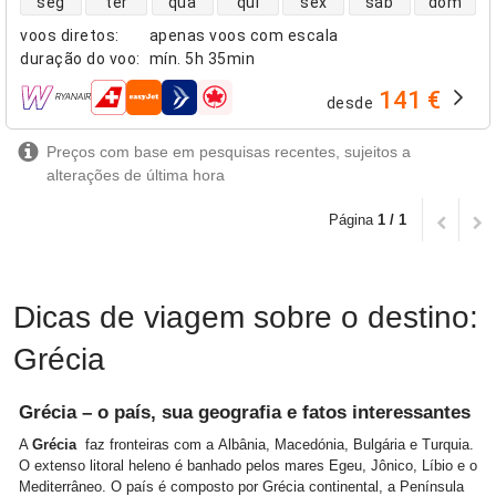
seg
ter
qua
qui
sex
sáb
dom
voos diretos
:
apenas voos com escala
duração do voo
:
mín.
5h 35min
141 €
desde
companhias aéreas
Preços com base em pesquisas recentes, sujeitos a
alterações de última hora
Página
1 / 1
Dicas de viagem sobre o destino:
Grécia
Grécia – o país, sua geografia e fatos interessantes
A
Grécia
faz fronteiras com a Albânia, Macedónia, Bulgária e Turquia.
O extenso litoral heleno é banhado pelos mares Egeu, Jônico, Líbio e o
Mediterrâneo. O país é composto por Grécia continental, a Península