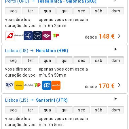
Porto (OPO)
Tessalónica - Salónica (SKG)
disponibilidade de voos diretos
seg
ter
qua
qui
sex
sáb
dom
voos diretos
:
apenas voos com escala
duração do voo
:
mín.
6h 25min
148 €
desde
companhias aéreas
Lisboa (LIS)
Heraklion (HER)
disponibilidade de voos diretos
seg
ter
qua
qui
sex
sáb
dom
voos diretos
:
apenas voos com escala
duração do voo
:
mín.
5h 50min
170 €
desde
companhias aéreas
Lisboa (LIS)
Santorini (JTR)
disponibilidade de voos diretos
seg
ter
qua
qui
sex
sáb
dom
voos diretos
:
apenas voos com escala
duração do voo
:
mín.
7h 5min