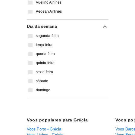
Vueling Airlines
Aegean Airlines
Dia da semana
segunda-feira
terça-feira
quarta-feira
quinta-feira
sexta-feira
sábado
domingo
Voos populares para Grécia
Voos pop
Voos Porto - Grécia
Voos Barce
Voos Lisboa - Grécia
Voos Barce