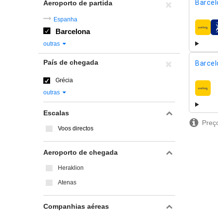
Barcel
Aeroporto de partida
Espanha
Barcelona
compa
outras
País de chegada
Barcel
Grécia
compa
outras
Escalas
Preço
Voos directos
Aeroporto de chegada
Heraklion
Atenas
Companhias aéreas