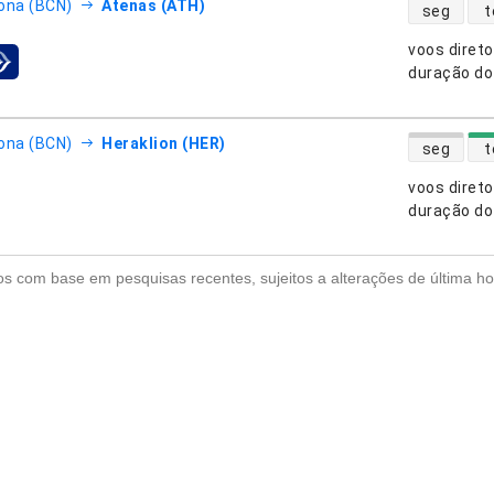
disponibili
ona (BCN)
Atenas (ATH)
seg
t
voos diret
nhias aéreas
duração do
disponibili
ona (BCN)
Heraklion (HER)
seg
t
voos diret
nhias aéreas
duração do
s com base em pesquisas recentes, sujeitos a alterações de última ho