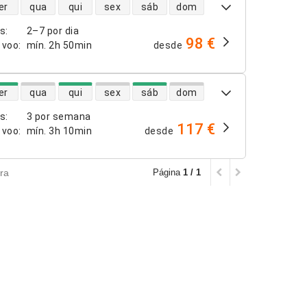
dade de voos diretos
er
qua
qui
sex
sáb
dom
os
:
2–7 por dia
98 €
 voo
:
mín.
2h 50min
desde
dade de voos diretos
er
qua
qui
sex
sáb
dom
os
:
3 por semana
117 €
 voo
:
mín.
3h 10min
desde
ra
Página
1 / 1