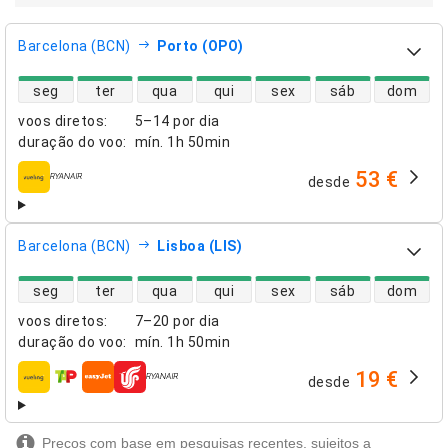
Barcelona (BCN)
Porto (OPO)
disponibilidade de voos diretos
seg
ter
qua
qui
sex
sáb
dom
voos diretos
:
5–14 por dia
duração do voo
:
mín.
1h 50min
53 €
desde
companhias aéreas
Barcelona (BCN)
Lisboa (LIS)
disponibilidade de voos diretos
seg
ter
qua
qui
sex
sáb
dom
voos diretos
:
7–20 por dia
duração do voo
:
mín.
1h 50min
19 €
desde
companhias aéreas
Preços com base em pesquisas recentes, sujeitos a