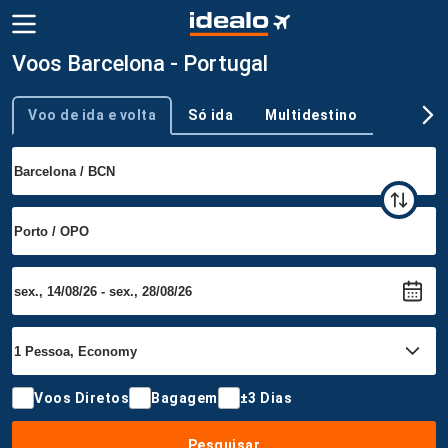
Voos Barcelona - Portugal
Voo de ida e volta
Só ida
Multidestino
Tipo de viagem
Voos Diretos
Bagagem
±3 Dias
Pesquisar