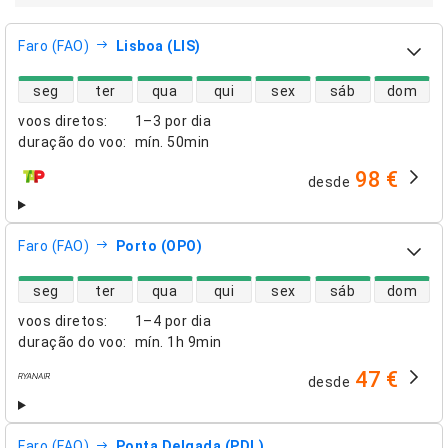
Faro (FAO)
Lisboa (LIS)
disponibilidade de voos diretos
seg
ter
qua
qui
sex
sáb
dom
voos diretos
:
1–3 por dia
duração do voo
:
mín.
50min
98 €
desde
companhias aéreas
Faro (FAO)
Porto (OPO)
disponibilidade de voos diretos
seg
ter
qua
qui
sex
sáb
dom
voos diretos
:
1–4 por dia
duração do voo
:
mín.
1h 9min
47 €
desde
companhias aéreas
Faro (FAO)
Ponta Delgada (PDL)