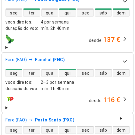
disponibilidade de voos diretos
seg
ter
qua
qui
sex
sáb
dom
voos diretos
:
4 por semana
duração do voo
:
mín.
2h 40min
137 €
desde
companhias aéreas
Faro (FAO)
Funchal (FNC)
disponibilidade de voos diretos
seg
ter
qua
qui
sex
sáb
dom
voos diretos
:
2–3 por semana
duração do voo
:
mín.
1h 40min
116 €
desde
companhias aéreas
Faro (FAO)
Porto Santo (PXO)
disponibilidade de voos diretos
seg
ter
qua
qui
sex
sáb
dom