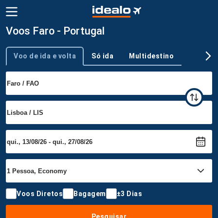
Voos Faro - Portugal
Voo de ida e volta
Só ida
Multidestino
Tipo de viagem
Voos Diretos
Bagagem
±3 Dias
Pesquisar