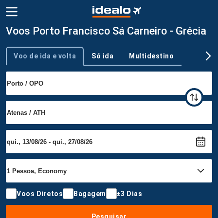
Voos Porto Francisco Sá Carneiro - Grécia
Voo de ida e volta
Só ida
Multidestino
Tipo de viagem
Voos Diretos
Bagagem
±3 Dias
Pesquisar