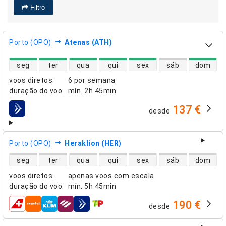
Filtro
Porto (OPO)
Atenas (ATH)
disponibilidade de voos diretos
seg
ter
qua
qui
sex
sáb
dom
voos diretos
:
6 por semana
duração do voo
:
mín.
2h 45min
137 €
desde
companhias aéreas
Porto (OPO)
Heraklion (HER)
disponibilidade de voos diretos
seg
ter
qua
qui
sex
sáb
dom
voos diretos
:
apenas voos com escala
duração do voo
:
mín.
5h 45min
190 €
desde
companhias aéreas