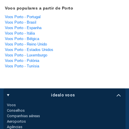
Voos populares a partir de Porto
Voos Porto - Portugal
Voos Porto - Brasil
Voos Porto - Espanha
Voos Porto - Itália
Voos Porto - Bélgica
Voos Porto - Reino Unido
Voos Porto - Estados Unidos
Voos Porto - Luxemburgo
Voos Porto - Polónia
Voos Porto - Tunísia
idealo voos
Voos
Conselhos
Companhias aéreas
Aeroportos
Agências