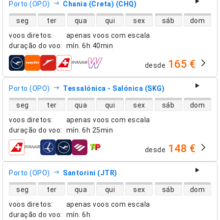
Porto (OPO)
Chania (Creta) (CHQ)
disponibilidade de voos diretos
seg
ter
qua
qui
sex
sáb
dom
voos diretos
:
apenas voos com escala
duração do voo
:
mín.
6h 40min
165 €
desde
companhias aéreas
Porto (OPO)
Tessalónica - Salónica (SKG)
disponibilidade de voos diretos
seg
ter
qua
qui
sex
sáb
dom
voos diretos
:
apenas voos com escala
duração do voo
:
mín.
6h 25min
148 €
desde
companhias aéreas
Porto (OPO)
Santorini (JTR)
disponibilidade de voos diretos
seg
ter
qua
qui
sex
sáb
dom
voos diretos
:
apenas voos com escala
duração do voo
:
mín.
6h