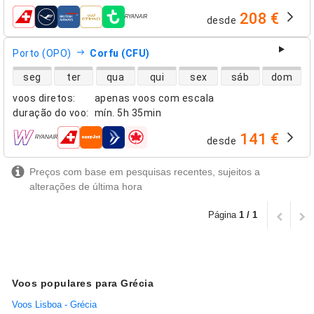
208 €
desde
companhias aéreas
Porto (OPO)
Corfu (CFU)
disponibilidade de voos diretos
seg
ter
qua
qui
sex
sáb
dom
voos diretos
:
apenas voos com escala
duração do voo
:
mín.
5h 35min
141 €
desde
companhias aéreas
Preços com base em pesquisas recentes, sujeitos a
alterações de última hora
Página
1 / 1
Voos populares para Grécia
Voos Lisboa - Grécia