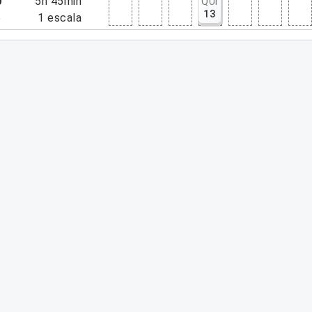
0
5h 45min
QUI
13
5
1
escala