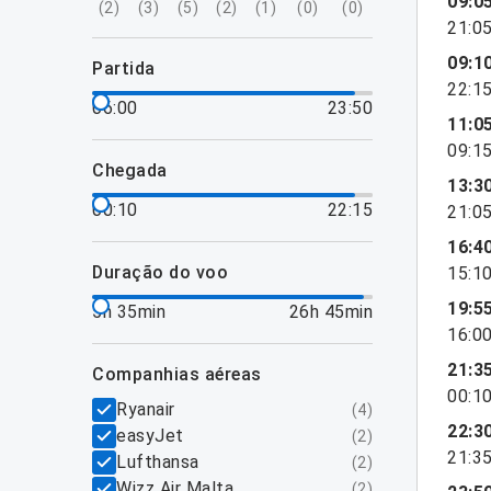
09:0
(
2
)
(
3
)
(
5
)
(
2
)
(
1
)
(
0
)
(
0
)
21:0
09:1
partida
22:1
06:00
23:50
11:0
09:1
chegada
13:3
00:10
22:15
21:0
16:4
duração do voo
15:1
19:5
5h 35min
26h 45min
16:0
21:3
companhias aéreas
00:1
Ryanair
(
4
)
22:3
easyJet
(
2
)
21:3
Lufthansa
(
2
)
Wizz Air Malta
(
2
)