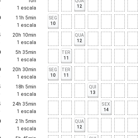
5
10h
QUA
12
5
1
escala
0
11h 5min
SEG
10
5
1
escala
5
20h 10min
QUA
12
5
1
escala
0
5h 35min
TER
11
5
1
escala
0
20h 30min
SEG
TER
10
11
0
1
escala
5
18h 5min
QUI
13
0
1
escala
5
24h 35min
SEX
14
0
1
escala
0
21h 5min
QUA
12
5
1
escala