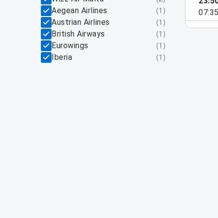
23:5
Aegean Airlines
(
1
)
07:3
Austrian Airlines
(
1
)
British Airways
(
1
)
Eurowings
(
1
)
Iberia
(
1
)