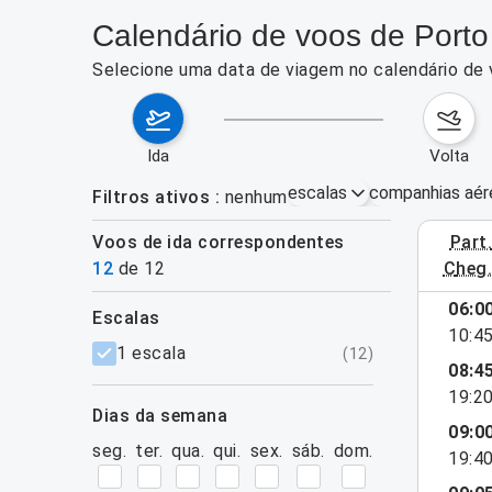
Calendário de voos de Port
Selecione uma data de viagem no calendário de 
ida
volta
escalas
companhias aér
Filtros ativos
nenhum
Voos de ida correspondentes
part
3–9 de ag
12
de
12
cheg
06:0
escalas
10:4
filtros
1 escala
(
12
)
08:4
19:2
dias da semana
09:0
seg.
ter.
qua.
qui.
sex.
sáb.
dom.
19:4