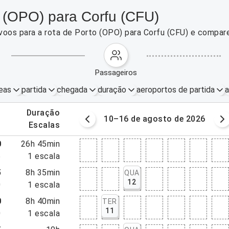
o (OPO) para Corfu (CFU)
voos para a rota de Porto (OPO) para Corfu (CFU) e compar
passageiros
eas
partida
chegada
duração
aeroportos de partida
a
.
duração
osto de 2026
10–16 de agosto de 2026
.
escalas
0
26h 45min
5
1
escala
5
8h 35min
QUA
12
0
1
escala
0
8h 40min
TER
11
0
1
escala