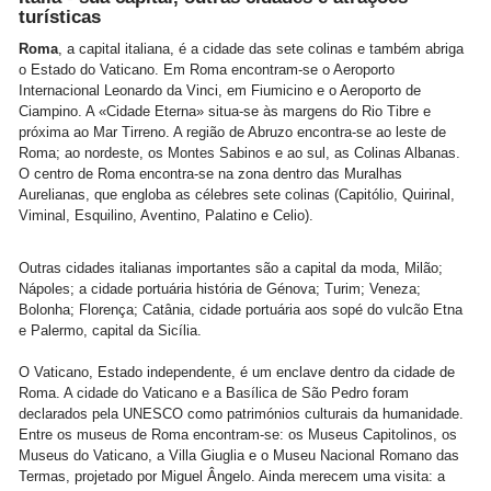
turísticas
Roma
, a capital italiana, é a cidade das sete colinas e também abriga
o Estado do Vaticano. Em Roma encontram-se o Aeroporto
Internacional Leonardo da Vinci, em Fiumicino e o Aeroporto de
Ciampino. A «Cidade Eterna» situa-se às margens do Rio Tibre e
próxima ao Mar Tirreno. A região de Abruzo encontra-se ao leste de
Roma; ao nordeste, os Montes Sabinos e ao sul, as Colinas Albanas.
O centro de Roma encontra-se na zona dentro das Muralhas
Aurelianas, que engloba as célebres sete colinas (Capitólio, Quirinal,
Viminal, Esquilino, Aventino, Palatino e Celio).
Outras cidades italianas importantes são a capital da moda, Milão;
Nápoles; a cidade portuária história de Génova; Turim; Veneza;
Bolonha; Florença; Catânia, cidade portuária aos sopé do vulcão Etna
e Palermo, capital da Sicília.
O Vaticano, Estado independente, é um enclave dentro da cidade de
Roma. A cidade do Vaticano e a Basílica de São Pedro foram
declarados pela UNESCO como patrimónios culturais da humanidade.
Entre os museus de Roma encontram-se: os Museus Capitolinos, os
Museus do Vaticano, a Villa Giuglia e o Museu Nacional Romano das
Termas, projetado por Miguel Ângelo. Ainda merecem uma visita: a