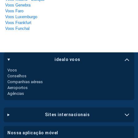
Voos Genebra
Voos Faro
Voos Luxemburgo
Voos Frankfurt
Voos Funchal
idealo voos
Voos
Conselhos
Companhias aéreas
Aeroportos
Agências
sites internacionais
nossa aplicação móvel