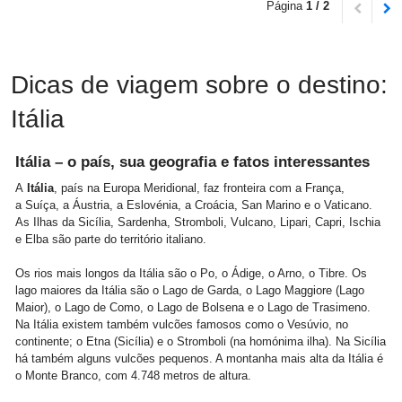
Página
1 / 2
Dicas de viagem sobre o destino:
Itália
Itália – o país, sua geografia e fatos interessantes
A
Itália
, país na Europa Meridional, faz fronteira com a França,
a Suíça, a Áustria, a Eslovénia, a Croácia, San Marino e o Vaticano.
As Ilhas da Sicília, Sardenha, Stromboli, Vulcano, Lipari, Capri, Ischia
e Elba são parte do território italiano.
Os rios mais longos da Itália são o Po, o Ádige, o Arno, o Tibre. Os
lago maiores da Itália são o Lago de Garda, o Lago Maggiore (Lago
Maior), o Lago de Como, o Lago de Bolsena e o Lago de Trasimeno.
Na Itália existem também vulcões famosos como o Vesúvio, no
continente; o Etna (Sicília) e o Stromboli (na homónima ilha). Na Sicília
há também alguns vulcões pequenos. A montanha mais alta da Itália é
o Monte Branco, com 4.748 metros de altura.