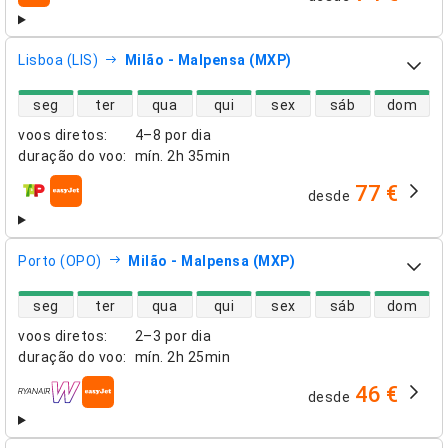
Lisboa (LIS)
Milão - Malpensa (MXP)
disponibilidade de voos diretos
seg
ter
qua
qui
sex
sáb
dom
voos diretos
:
4–8 por dia
duração do voo
:
mín.
2h 35min
77 €
desde
companhias aéreas
Porto (OPO)
Milão - Malpensa (MXP)
disponibilidade de voos diretos
seg
ter
qua
qui
sex
sáb
dom
voos diretos
:
2–3 por dia
duração do voo
:
mín.
2h 25min
46 €
desde
companhias aéreas