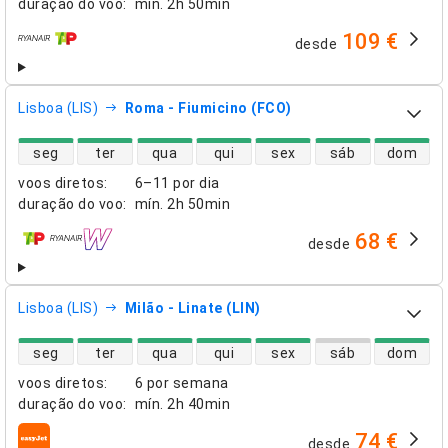
duração do voo
:
mín.
2h 50min
109 €
desde
companhias aéreas
Lisboa (LIS)
Roma - Fiumicino (FCO)
disponibilidade de voos diretos
seg
ter
qua
qui
sex
sáb
dom
voos diretos
:
6–11 por dia
duração do voo
:
mín.
2h 50min
68 €
desde
companhias aéreas
Lisboa (LIS)
Milão - Linate (LIN)
disponibilidade de voos diretos
seg
ter
qua
qui
sex
sáb
dom
voos diretos
:
6 por semana
duração do voo
:
mín.
2h 40min
74 €
desde
companhias aéreas