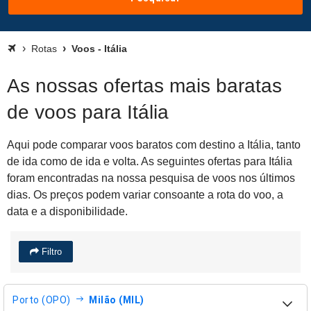
Rotas
Voos - Itália
As nossas ofertas mais baratas
de voos para Itália
Aqui pode comparar voos baratos com destino a Itália, tanto
de ida como de ida e volta. As seguintes ofertas para Itália
foram encontradas na nossa pesquisa de voos nos últimos
dias. Os preços podem variar consoante a rota do voo, a
data e a disponibilidade.
Filtro
Porto (OPO)
Milão (MIL)