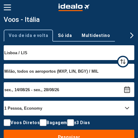
Voos - Itália
Voo de ida e volta
Só ida
Multidestino
Tipo de viagem
Voos Diretos
Bagagem
±3 Dias
Pesquisar