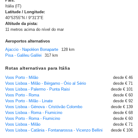
País:
Itália (IT)
Latitude / Longitude:
40°53'55"N / 9°31'3"E
Altitude da pista:
11 metros acima do nível do mar
Aeroportos alternativos
Ajaccio - Napoléon Bonaparte
128 km
Pisa - Galileu Galilei
317 km
Rotas alternativas para Itália
Voos Porto - Milão
desde € 46
Voos Lisboa - Milão - Bérgamo - Ório al Sério
desde € 71
Voos Lisboa - Palermo - Punta Raisi
desde € 101
Voos Porto - Roma
desde € 60
Voos Porto - Milão - Linate
desde € 92
Voos Lisboa - Génova - Cristóvão Colombo
desde € 139
Voos Lisboa - Roma - Fiumicino
desde € 68
Voos Porto - Roma - Fiumicino
desde € 60
Voos Lisboa - Milão
desde € 71
Voos Lisboa - Catânia - Fontanarossa - Vicenzo Bellini
desde € 106