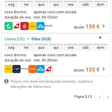
disponibilidade de voos diretos
seg
ter
qua
qui
sex
sáb
dom
voos diretos
:
apenas voos com escala
duração do voo
:
mín.
6h 15min
159 €
desde
companhias aéreas
Lisboa (LIS)
Olbia (OLB)
disponibilidade de voos diretos
seg
ter
qua
qui
sex
sáb
dom
voos diretos
:
apenas voos com escala
duração do voo
:
mín.
9h 20min
135 €
desde
companhias aéreas
Preços com base em pesquisas recentes, sujeitos a
alterações de última hora
Página
1 / 1