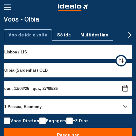
Voos - Olbia
Voo de ida e volta
Só ida
Multidestino
Tipo de viagem
Voos Diretos
Bagagem
±3 Dias
Pesquisar