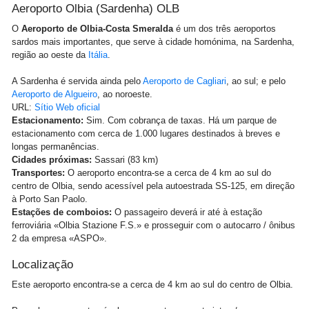
Aeroporto Olbia (Sardenha) OLB
O
Aeroporto de Olbia-Costa Smeralda
é um dos três aeroportos
sardos mais importantes, que serve à cidade homónima, na Sardenha,
região ao oeste da
Itália
.
A Sardenha é servida ainda pelo
Aeroporto de Cagliari
, ao sul; e pelo
Aeroporto de Algueiro
, ao noroeste.
URL:
Sítio Web oficial
Estacionamento:
Sim. Com cobrança de taxas. Há um parque de
estacionamento com cerca de 1.000 lugares destinados à breves e
longas permanências.
Cidades próximas:
Sassari (83 km)
Transportes:
O aeroporto encontra-se a cerca de 4 km ao sul do
centro de Olbia, sendo acessível pela autoestrada SS-125, em direção
à Porto San Paolo.
Estações de comboios:
O passageiro deverá ir até à estação
ferroviária «Olbia Stazione F.S.» e prosseguir com o autocarro / ônibus
2 da empresa «ASPO».
Localização
Este aeroporto encontra-se a cerca de 4 km ao sul do centro de Olbia.