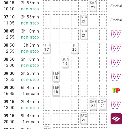
06:15
2h 55min
SÁB
22
10:10
non-stop
07:10
2h 55min
SEX
21
11:05
non-stop
08:45
3h 10min
SEX
21
12:55
non-stop
08:50
3h 5min
SEG
QUI
17
20
12:55
non-stop
08:50
3h 10min
QUA
19
13:00
non-stop
09:00
2h 55min
TER
18
12:55
non-stop
09:00
6h 45min
TER
18
16:45
1
escala
09:15
2h 45min
SÁB
DOM
22
23
13:00
non-stop
09:15
9h 45min
SEX
21
20:00
1
escala