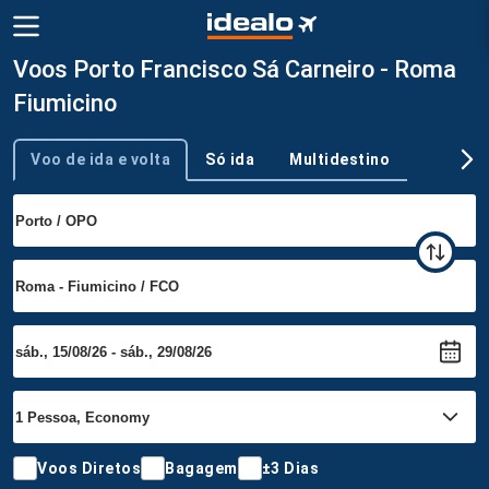
Voos Porto Francisco Sá Carneiro - Roma
Fiumicino
Voo de ida e volta
Só ida
Multidestino
Tipo de viagem
Voos Diretos
Bagagem
±3 Dias