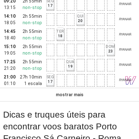
09:20
2h 55min
SEG
17
13:15
non-stop
14:10
2h 55min
QUI
20
18:05
non-stop
14:45
2h 55min
TER
18
18:40
non-stop
15:10
2h 55min
DOM
23
19:05
non-stop
17:25
2h 55min
QUA
19
21:20
non-stop
21:00
27h 10min
SEG
17
01:10
1
escala
mostrar mais
Dicas e truques úteis para
encontrar voos baratos Porto
Francisco Sá Carneiro - Roma