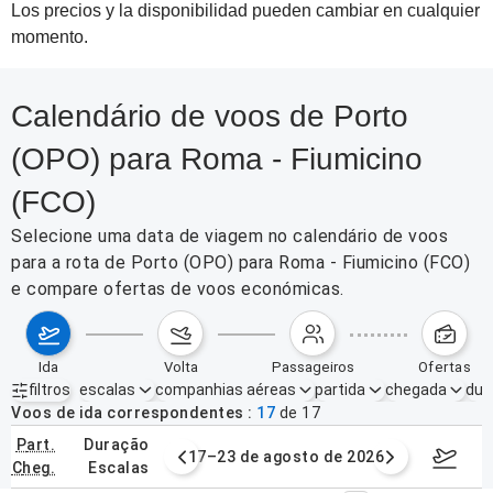
Los precios y la disponibilidad pueden cambiar en cualquier
momento.
Calendário de voos de Porto
(OPO) para Roma - Fiumicino
(FCO)
Selecione uma data de viagem no calendário de voos
para a rota de Porto (OPO) para Roma - Fiumicino (FCO)
e compare ofertas de voos económicas.
ida
volta
passageiros
ofertas
filtros
escalas
companhias aéreas
partida
chegada
dur
Filtros ativos
nenhum
Voos de ida correspondentes
17
de
17
part.
duração
de agosto de 2026
17–23 de agosto de 2026
24–30 d
cheg.
escalas