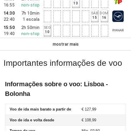
13
16:55
non-stop
14:30
7h 10min
SÁB
DOM
15
16
22:40
1
escala
15:50
2h 50min
SEG
10
19:40
non-stop
mostrar mais
Importantes informações de voo
Informações sobre o voo: Lisboa -
Bolonha
Voo de ida mais barato a partir de
€ 127,99
Voo de ida e volta desde
€ 108,99
Tempo de voo
Mín. 02:50