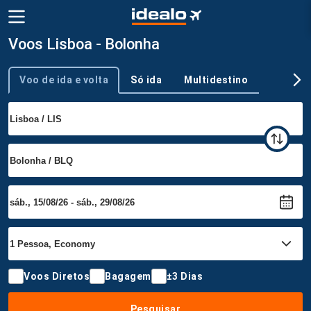
Voos Lisboa - Bolonha
Voo de ida e volta
Só ida
Multidestino
Tipo de viagem
Voos Diretos
Bagagem
±3 Dias
Pesquisar