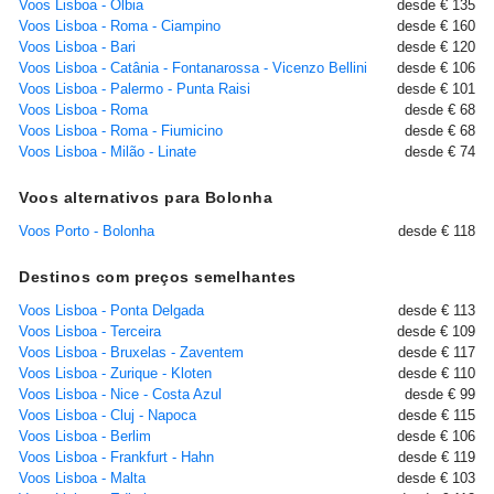
Voos Lisboa - Olbia
desde € 135
Voos Lisboa - Roma - Ciampino
desde € 160
Voos Lisboa - Bari
desde € 120
Voos Lisboa - Catânia - Fontanarossa - Vicenzo Bellini
desde € 106
Voos Lisboa - Palermo - Punta Raisi
desde € 101
Voos Lisboa - Roma
desde € 68
Voos Lisboa - Roma - Fiumicino
desde € 68
Voos Lisboa - Milão - Linate
desde € 74
Voos alternativos para Bolonha
Voos Porto - Bolonha
desde € 118
Destinos com preços semelhantes
Voos Lisboa - Ponta Delgada
desde € 113
Voos Lisboa - Terceira
desde € 109
Voos Lisboa - Bruxelas - Zaventem
desde € 117
Voos Lisboa - Zurique - Kloten
desde € 110
Voos Lisboa - Nice - Costa Azul
desde € 99
Voos Lisboa - Cluj - Napoca
desde € 115
Voos Lisboa - Berlim
desde € 106
Voos Lisboa - Frankfurt - Hahn
desde € 119
Voos Lisboa - Malta
desde € 103