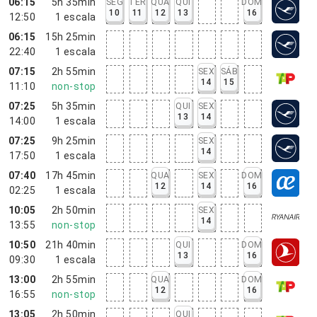
06:15
5h 35min
SEG
TER
QUA
QUI
DOM
10
11
12
13
16
12:50
1
escala
06:15
15h 25min
22:40
1
escala
07:15
2h 55min
SEX
SÁB
14
15
11:10
non-stop
07:25
5h 35min
QUI
SEX
13
14
14:00
1
escala
07:25
9h 25min
SEX
14
17:50
1
escala
07:40
17h 45min
QUA
SEX
DOM
12
14
16
02:25
1
escala
10:05
2h 50min
SEX
14
13:55
non-stop
10:50
21h 40min
QUI
DOM
13
16
09:30
1
escala
13:00
2h 55min
QUA
DOM
12
16
16:55
non-stop
13:05
2h 50min
QUI