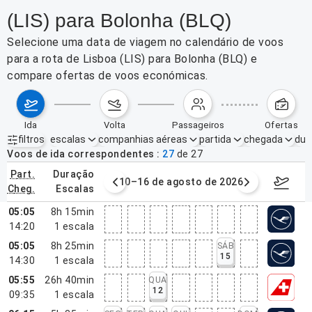
(LIS) para Bolonha (BLQ)
Selecione uma data de viagem no calendário de voos
para a rota de Lisboa (LIS) para Bolonha (BLQ) e
compare ofertas de voos económicas.
ida
volta
passageiros
ofertas
filtros
escalas
companhias aéreas
partida
chegada
dur
Filtros ativos
nenhum
Voos de ida correspondentes
27
de
27
part.
duração
e agosto de 2026
10–16 de agosto de 2026
17–23 d
cheg.
escalas
05:05
8h 15min
14:20
1
escala
05:05
8h 25min
SÁB
15
14:30
1
escala
05:55
26h 40min
QUA
12
09:35
1
escala