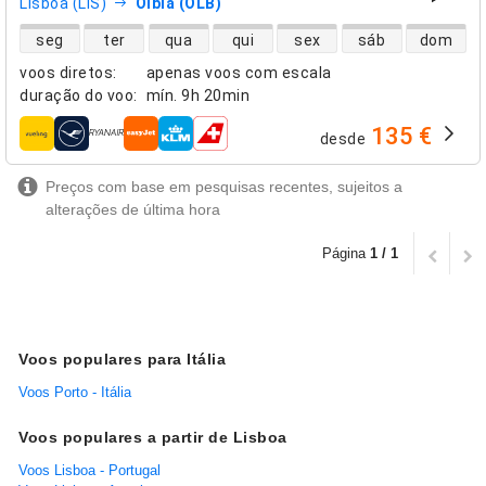
Lisboa (LIS)
Olbia (OLB)
disponibilidade de voos diretos
seg
ter
qua
qui
sex
sáb
dom
voos diretos
:
apenas voos com escala
duração do voo
:
mín.
9h 20min
135 €
desde
companhias aéreas
Preços com base em pesquisas recentes, sujeitos a
alterações de última hora
Página
1 / 1
Voos populares para Itália
Voos Porto - Itália
Voos populares a partir de Lisboa
Voos Lisboa - Portugal