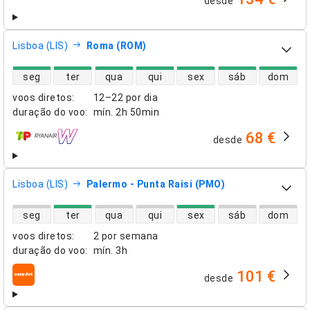
desde
companhias aéreas
Lisboa (LIS)
Roma (ROM)
disponibilidade de voos diretos
seg
ter
qua
qui
sex
sáb
dom
voos diretos
:
12–22 por dia
duração do voo
:
mín.
2h 50min
68 €
desde
companhias aéreas
Lisboa (LIS)
Palermo - Punta Raisi (PMO)
disponibilidade de voos diretos
seg
ter
qua
qui
sex
sáb
dom
voos diretos
:
2 por semana
duração do voo
:
mín.
3h
101 €
desde
companhias aéreas