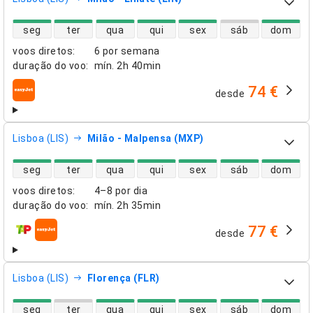
disponibilidade de voos diretos
seg
ter
qua
qui
sex
sáb
dom
voos diretos
:
6 por semana
duração do voo
:
mín.
2h 40min
74 €
desde
companhias aéreas
Lisboa (LIS)
Milão - Malpensa (MXP)
disponibilidade de voos diretos
seg
ter
qua
qui
sex
sáb
dom
voos diretos
:
4–8 por dia
duração do voo
:
mín.
2h 35min
77 €
desde
companhias aéreas
Lisboa (LIS)
Florença (FLR)
disponibilidade de voos diretos
seg
ter
qua
qui
sex
sáb
dom