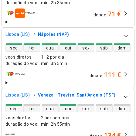
duração do voo
:
mín.
2h 35min
71 €
desde
companhias aéreas
Lisboa (LIS)
Nápoles (NAP)
disponibilidade de voos diretos
seg
ter
qua
qui
sex
sáb
dom
voos diretos
:
1–2 por dia
duração do voo
:
mín.
3h 5min
111 €
desde
companhias aéreas
Lisboa (LIS)
Veneza - Treviso-Sant'Angelo (TSF)
disponibilidade de voos diretos
seg
ter
qua
qui
sex
sáb
dom
voos diretos
:
2 por semana
duração do voo
:
mín.
2h 55min
134 €