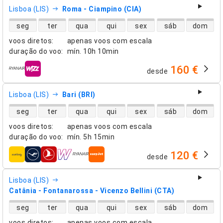
Lisboa (LIS)
Roma - Ciampino (CIA)
disponibilidade de voos diretos
seg
ter
qua
qui
sex
sáb
dom
voos diretos
:
apenas voos com escala
duração do voo
:
mín.
10h 10min
160 €
desde
companhias aéreas
Lisboa (LIS)
Bari (BRI)
disponibilidade de voos diretos
seg
ter
qua
qui
sex
sáb
dom
voos diretos
:
apenas voos com escala
duração do voo
:
mín.
5h 15min
120 €
desde
companhias aéreas
Lisboa (LIS)
Catânia - Fontanarossa - Vicenzo Bellini (CTA)
disponibilidade de voos diretos
seg
ter
qua
qui
sex
sáb
dom
voos diretos
:
apenas voos com escala