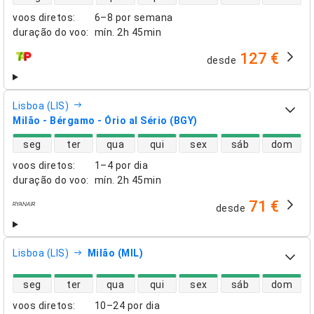
voos diretos
:
6–8 por semana
duração do voo
:
mín.
2h 45min
127 €
desde
companhias aéreas
Lisboa (LIS)
Milão - Bérgamo - Ório al Sério (BGY)
disponibilidade de voos diretos
seg
ter
qua
qui
sex
sáb
dom
voos diretos
:
1–4 por dia
duração do voo
:
mín.
2h 45min
71 €
desde
companhias aéreas
Lisboa (LIS)
Milão (MIL)
disponibilidade de voos diretos
seg
ter
qua
qui
sex
sáb
dom
voos diretos
:
10–24 por dia