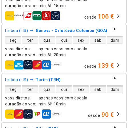
duração do voo
:
mín.
5h 15min
106 €
desde
companhias aéreas
Lisboa (LIS)
Génova - Cristóvão Colombo (GOA)
disponibilidade de voos diretos
seg
ter
qua
qui
sex
sáb
dom
voos diretos
:
apenas voos com escala
duração do voo
:
mín.
6h 20min
139 €
desde
companhias aéreas
Lisboa (LIS)
Turim (TRN)
disponibilidade de voos diretos
seg
ter
qua
qui
sex
sáb
dom
voos diretos
:
apenas voos com escala
duração do voo
:
mín.
6h 10min
90 €
desde
companhias aéreas