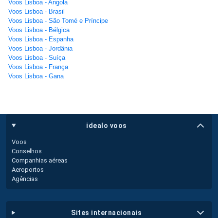
Voos Lisboa - Angola
Voos Lisboa - Brasil
Voos Lisboa - São Tomé e Príncipe
Voos Lisboa - Bélgica
Voos Lisboa - Espanha
Voos Lisboa - Jordânia
Voos Lisboa - Suíça
Voos Lisboa - França
Voos Lisboa - Gana
idealo voos
Voos
Conselhos
Companhias aéreas
Aeroportos
Agências
sites internacionais