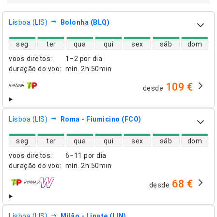
Lisboa (LIS)
Bolonha (BLQ)
disponibilidade de voos diretos
seg
ter
qua
qui
sex
sáb
dom
voos diretos
:
1–2 por dia
duração do voo
:
mín.
2h 50min
109 €
desde
companhias aéreas
Lisboa (LIS)
Roma - Fiumicino (FCO)
disponibilidade de voos diretos
seg
ter
qua
qui
sex
sáb
dom
voos diretos
:
6–11 por dia
duração do voo
:
mín.
2h 50min
68 €
desde
companhias aéreas
Lisboa (LIS)
Milão - Linate (LIN)