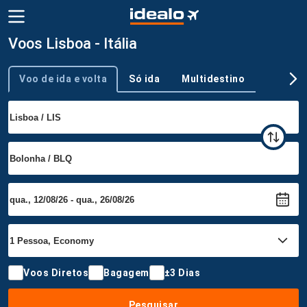
Voos Lisboa - Itália
Voo de ida e volta
Só ida
Multidestino
Tipo de viagem
Voos Diretos
Bagagem
±3 Dias
Pesquisar