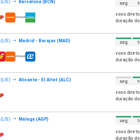
disponibili
(LIS)
Barcelona (BCN)
seg
t
voos diret
nhias aéreas
duração do
disponibili
(LIS)
Madrid - Barajas (MAD)
seg
t
voos diret
nhias aéreas
duração do
disponibili
(LIS)
Alicante - El Altet (ALC)
seg
t
voos diret
nhias aéreas
duração do
disponibili
(LIS)
Málaga (AGP)
seg
t
voos diret
nhias aéreas
duração do