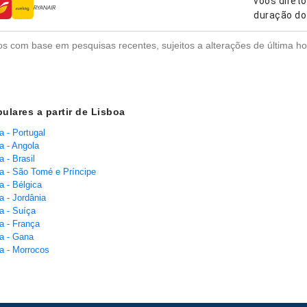
voos diret
nhias aéreas
duração do
s com base em pesquisas recentes, sujeitos a alterações de última ho
ulares a partir de Lisboa
a - Portugal
a - Angola
 - Brasil
a - São Tomé e Príncipe
a - Bélgica
a - Jordânia
a - Suíça
a - França
a - Gana
a - Morrocos