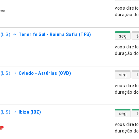
voos diret
nhias aéreas
duração do
disponibili
(LIS)
Tenerife Sul - Rainha Sofia (TFS)
seg
t
voos diret
nhias aéreas
duração do
disponibili
(LIS)
Oviedo - Astúrias (OVD)
seg
t
voos diret
nhias aéreas
duração do
disponibili
(LIS)
Ibiza (IBZ)
seg
t
voos diret
nhias aéreas
duração do