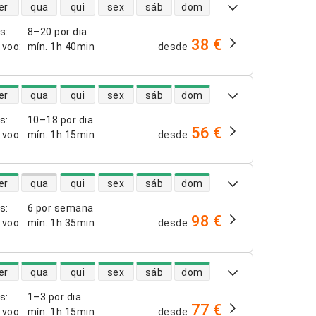
dade de voos diretos
er
qua
qui
sex
sáb
dom
os
:
8–20 por dia
38 €
 voo
:
mín.
1h 40min
desde
dade de voos diretos
er
qua
qui
sex
sáb
dom
os
:
10–18 por dia
56 €
 voo
:
mín.
1h 15min
desde
dade de voos diretos
er
qua
qui
sex
sáb
dom
os
:
6 por semana
98 €
 voo
:
mín.
1h 35min
desde
dade de voos diretos
er
qua
qui
sex
sáb
dom
os
:
1–3 por dia
77 €
 voo
:
mín.
1h 15min
desde