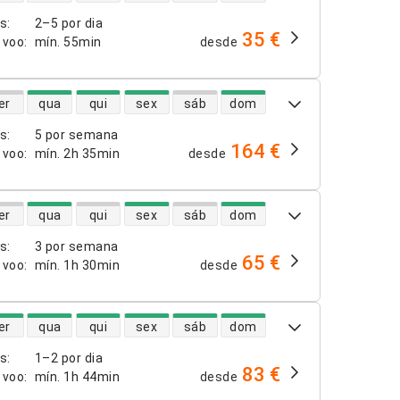
os
:
2–5 por dia
35 €
 voo
:
mín.
55min
desde
dade de voos diretos
er
qua
qui
sex
sáb
dom
os
:
5 por semana
164 €
 voo
:
mín.
2h 35min
desde
dade de voos diretos
er
qua
qui
sex
sáb
dom
os
:
3 por semana
65 €
 voo
:
mín.
1h 30min
desde
dade de voos diretos
er
qua
qui
sex
sáb
dom
os
:
1–2 por dia
83 €
 voo
:
mín.
1h 44min
desde