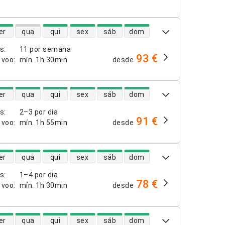
dade de voos diretos
er
qua
qui
sex
sáb
dom
os
:
11 por semana
93 €
 voo
:
mín.
1h 30min
desde
dade de voos diretos
er
qua
qui
sex
sáb
dom
os
:
2–3 por dia
91 €
 voo
:
mín.
1h 55min
desde
dade de voos diretos
er
qua
qui
sex
sáb
dom
os
:
1–4 por dia
78 €
 voo
:
mín.
1h 30min
desde
dade de voos diretos
er
qua
qui
sex
sáb
dom