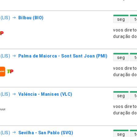
disponibili
(LIS)
Bilbau (BIO)
seg
t
voos diret
nhias aéreas
duração do
disponibili
(LIS)
Palma de Maiorca - Sont Sant Joan (PMI)
seg
t
voos diret
nhias aéreas
duração do
disponibili
(LIS)
Valéncia - Manises (VLC)
seg
t
voos diret
nhias aéreas
duração do
disponibili
(LIS)
Sevilha - San Pablo (SVQ)
seg
t