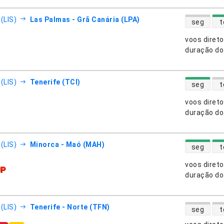
disponibili
(LIS)
Las Palmas - Grã Canária (LPA)
seg
t
voos diret
nhias aéreas
duração do
disponibili
(LIS)
Tenerife (TCI)
seg
t
voos diret
nhias aéreas
duração do
disponibili
(LIS)
Minorca - Maó (MAH)
seg
t
voos diret
nhias aéreas
duração do
disponibili
(LIS)
Tenerife - Norte (TFN)
seg
t