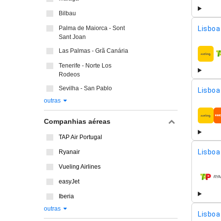
Bilbau
Lisboa 
Palma de Maiorca - Sont
Sant Joan
Las Palmas - Grã Canária
compa
Tenerife - Norte Los
Rodeos
Sevilha - San Pablo
Lisboa 
outras
compa
Companhias aéreas
TAP Air Portugal
Lisboa 
Ryanair
Vueling Airlines
compa
easyJet
Iberia
outras
Lisboa 