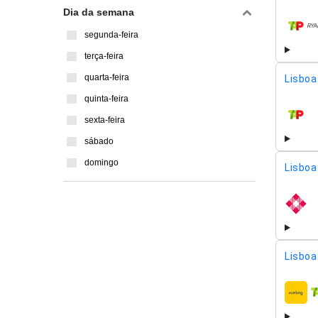
Dia da semana
compa
segunda-feira
terça-feira
quarta-feira
Lisboa 
quinta-feira
sexta-feira
compa
sábado
domingo
Lisboa 
compa
Lisboa 
compa