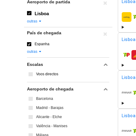
Lisboa 
Aeroporto de partida
Lisboa
compa
outras
País de chegada
Lisboa 
Espanha
outras
compa
Escalas
Voos directos
Lisboa 
Aeroporto de chegada
compa
Barcelona
Madrid - Barajas
Lisboa 
Alicante - Elche
Valência - Manises
compa
Málaga