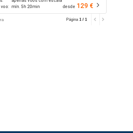
os
:
apenas voos com escala
129 €
 voo
:
mín.
5h 20min
desde
ra
Página
1 / 1