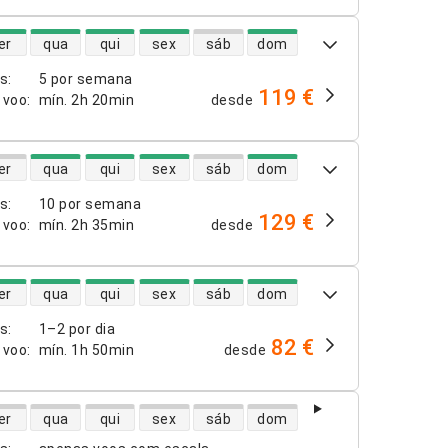
dade de voos diretos
er
qua
qui
sex
sáb
dom
os
:
5 por semana
119 €
 voo
:
mín.
2h 20min
desde
dade de voos diretos
er
qua
qui
sex
sáb
dom
os
:
10 por semana
129 €
 voo
:
mín.
2h 35min
desde
dade de voos diretos
er
qua
qui
sex
sáb
dom
os
:
1–2 por dia
82 €
 voo
:
mín.
1h 50min
desde
dade de voos diretos
er
qua
qui
sex
sáb
dom