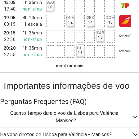
15:05
1h 35min
SEG
10
17:40
non-stop
19:05
4h 10min
QUA
SEX
DOM
12
14
16
00:15
1
escala
20:15
1h 35min
SÁB
15
22:50
non-stop
20:20
1h 35min
QUI
13
22:55
non-stop
mostrar mais
Importantes informações de voo
Perguntas Frequentes
(FAQ)
Quanto tempo dura o voo de Lisboa para Valéncia -
Manises?
Há voos diretos de Lisboa para Valéncia - Manises?