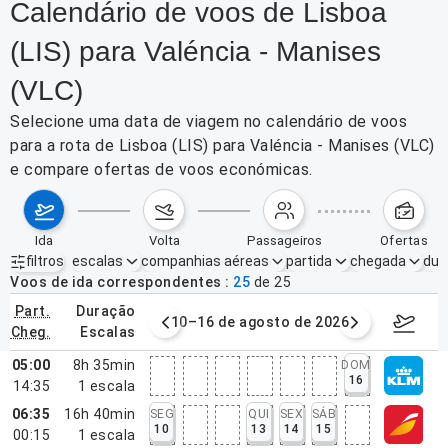
Calendário de voos de Lisboa
(LIS) para Valéncia - Manises
(VLC)
Selecione uma data de viagem no calendário de voos
para a rota de Lisboa (LIS) para Valéncia - Manises (VLC)
e compare ofertas de voos económicas.
ida
volta
passageiros
ofertas
filtros
escalas
companhias aéreas
partida
chegada
dur
Filtros ativos
nenhum
Voos de ida correspondentes
25
de
25
part.
duração
e agosto de 2026
10–16 de agosto de 2026
17–23 d
cheg.
escalas
05:00
8h 35min
DOM
16
14:35
1
escala
06:35
16h 40min
SEG
QUI
SEX
SÁB
10
13
14
15
00:15
1
escala