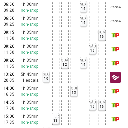
06:50
1h 30min
SEX
14
09:20
non-stop
06:50
1h 35min
SEX
14
09:25
non-stop
09:15
1h 35min
DOM
16
11:50
non-stop
09:20
1h 30min
SÁB
15
11:50
non-stop
09:20
1h 35min
QUA
SEX
12
14
11:55
non-stop
13:20
5h 45min
SEG
10
20:05
1
escala
14:00
1h 35min
QUI
13
16:35
non-stop
14:55
1h 35min
SÁB
DOM
15
16
17:30
non-stop
15:00
1h 35min
TER
11
17:35
non-stop