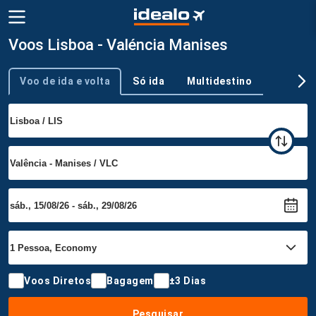
Voos Lisboa - Valéncia Manises
Voo de ida e volta
Só ida
Multidestino
Tipo de viagem
Voos Diretos
Bagagem
±3 Dias
Pesquisar