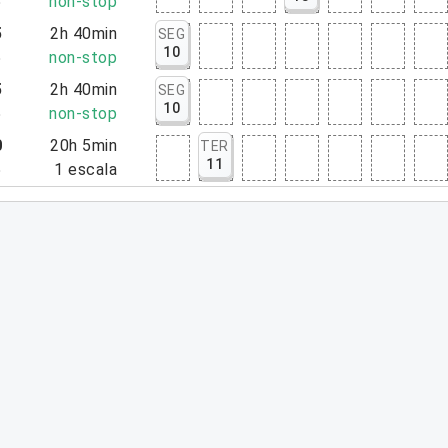
5
non-stop
5
2h 40min
SEG
10
5
non-stop
5
2h 40min
SEG
10
5
non-stop
0
20h 5min
TER
11
5
1
escala