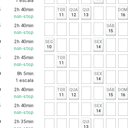
5
1
escala
5
2h 40min
TER
QUA
QUI
DOM
11
12
13
16
5
non-stop
5
2h 40min
SÁB
15
5
non-stop
0
2h 40min
SEG
SEX
10
14
0
non-stop
5
2h 45min
TER
11
0
non-stop
0
8h 5min
SEX
14
5
1
escala
0
2h 40min
TER
QUA
SÁB
DOM
11
12
15
16
0
non-stop
5
2h 40min
SEX
14
5
non-stop
0
2h 35min
QUI
13