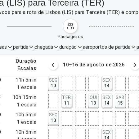
 (LIS) para Terceira (TER)
voos para a rota de Lisboa (LIS) para Terceira (TER) e com
passageiros
eas
partida
chegada
duração
aeroportos de partida
a
.
duração
osto de 2026
10–16 de agosto de 2026
.
escalas
0
11h 5min
SEG
SEX
10
14
5
1
escala
5
10h 15min
TER
QUI
SEX
SÁB
11
13
14
15
0
1
escala
0
10h 5min
SEG
10
5
1
escala
0
10h 5min
SEX
14