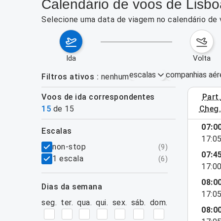
Calendário de voos de Lisboa
Selecione uma data de viagem no calendário de 
ida
volta
escalas
companhias aér
Filtros ativos
nenhum
Voos de ida correspondentes
part
3–9 de ag
15
de
15
cheg
07:0
escalas
17:0
filtros
non-stop
(
9
)
07:4
1 escala
(
6
)
17:0
08:0
dias da semana
17:0
seg.
ter.
qua.
qui.
sex.
sáb.
dom.
08:0