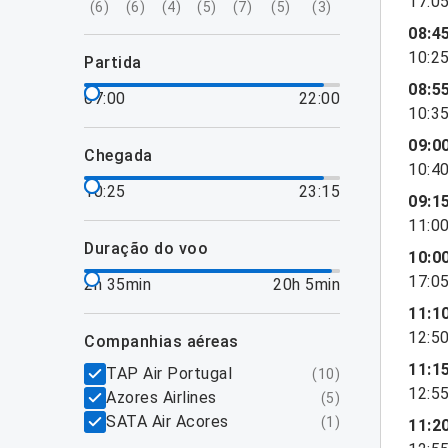
17:0
(
6
)
(
6
)
(
4
)
(
5
)
(
7
)
(
5
)
(
3
)
08:4
10:2
partida
08:5
07:00
22:00
10:3
09:0
chegada
10:4
10:25
23:15
09:1
11:0
duração do voo
10:0
17:0
2h 35min
20h 5min
11:1
12:5
companhias aéreas
11:1
TAP Air Portugal
(
10
)
12:5
Azores Airlines
(
5
)
SATA Air Acores
(
1
)
11:2