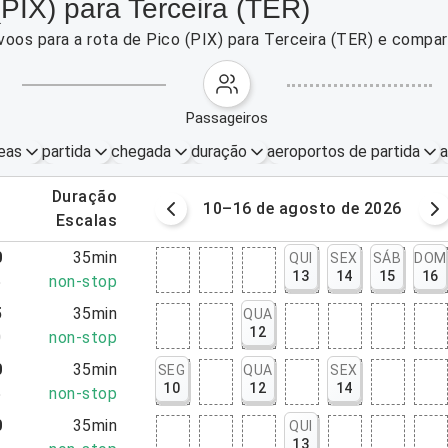
PIX) para Terceira (TER)
voos para a rota de Pico (PIX) para Terceira (TER) e compa
passageiros
eas
partida
chegada
duração
aeroportos de partida
a
.
duração
osto de 2026
10–16 de agosto de 2026
.
escalas
0
35min
QUI
SEX
SÁB
DOM
13
14
15
16
5
non-stop
5
35min
QUA
12
0
non-stop
0
35min
SEG
QUA
SEX
10
12
14
5
non-stop
0
35min
QUI
13