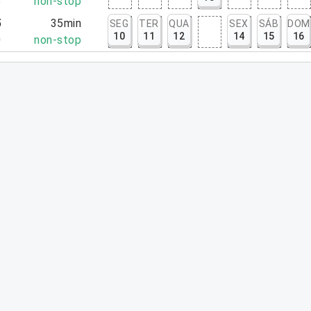
5
non-stop
5
35min
SEG
TER
QUA
SEX
SÁB
DOM
10
11
12
14
15
16
0
non-stop