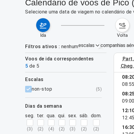
Calendário de voos de Pico (
Selecione uma data de viagem no calendário de 
ida
volta
escalas
companhias aér
Filtros ativos
nenhum
Voos de ida correspondentes
part
3–9 de ag
5
de
5
cheg
08:2
escalas
08:5
filtros
non-stop
(
5
)
08:2
09:0
dias da semana
12:1
seg.
ter.
qua.
qui.
sex.
sáb.
dom.
12:4
16:3
(
3
)
(
2
)
(
4
)
(
2
)
(
3
)
(
2
)
(
2
)