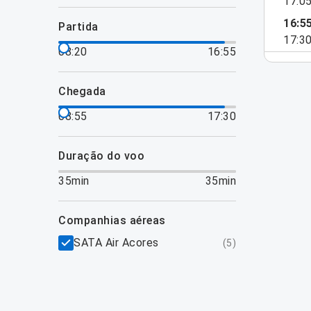
17:0
16:5
partida
17:3
08:20
16:55
chegada
08:55
17:30
duração do voo
35min
35min
companhias aéreas
SATA Air Acores
(
5
)