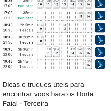
16:25
35min
SEG
TER
QUA
QUI
SEX
SÁB
DOM
10
11
12
13
14
15
16
17:00
non-stop
17:00
35min
SÁB
DOM
15
16
17:35
non-stop
18:30
2h 5min
SEG
QUI
10
13
20:35
1
escala
18:30
3h 20min
SEG
10
21:50
1
escala
18:30
3h 30min
TER
QUA
SEX
SÁB
DOM
11
12
14
15
16
22:00
1
escala
19:45
2h 15min
DOM
16
22:00
1
escala
Dicas e truques úteis para
encontrar voos baratos Horta
Faial - Terceira