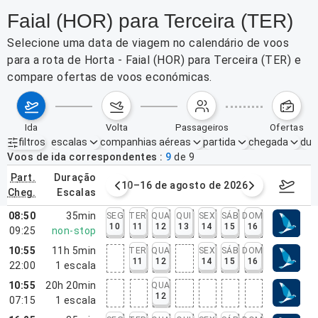
Faial (HOR) para Terceira (TER)
Selecione uma data de viagem no calendário de voos
para a rota de Horta - Faial (HOR) para Terceira (TER) e
compare ofertas de voos económicas.
ida
volta
passageiros
ofertas
filtros
escalas
companhias aéreas
partida
chegada
dur
Filtros ativos
nenhum
Voos de ida correspondentes
9
de
9
part.
duração
e agosto de 2026
10–16 de agosto de 2026
17–23 d
cheg.
escalas
08:50
35min
SEG
TER
QUA
QUI
SEX
SÁB
DOM
10
11
12
13
14
15
16
09:25
non-stop
10:55
11h 5min
TER
QUA
SEX
SÁB
DOM
11
12
14
15
16
22:00
1
escala
10:55
20h 20min
QUA
12
07:15
1
escala