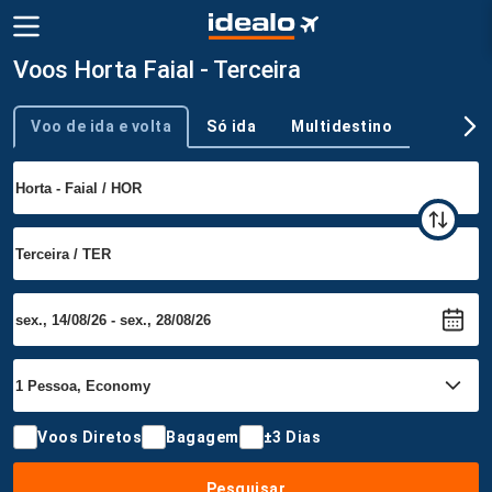
Voos Horta Faial - Terceira
Voo de ida e volta
Só ida
Multidestino
Tipo de viagem
Voos Diretos
Bagagem
±3 Dias
Pesquisar