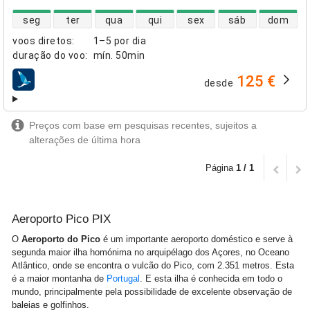
disponibilidade de voos diretos
seg
ter
qua
qui
sex
sáb
dom
voos diretos
:
1–5 por dia
duração do voo
:
mín.
50min
125 €
desde
companhias aéreas
Preços com base em pesquisas recentes, sujeitos a
alterações de última hora
Página
1 / 1
Aeroporto Pico PIX
O
Aeroporto do Pico
é um importante aeroporto doméstico e serve à
segunda maior ilha homónima no arquipélago dos Açores, no Oceano
Atlântico, onde se encontra o vulcão do Pico, com 2.351 metros. Esta
é a maior montanha de
Portugal
. E esta ilha é conhecida em todo o
mundo, principalmente pela possibilidade de excelente observação de
baleias e golfinhos.