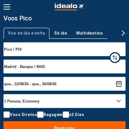
Voos Pico
Voo de ida e volta
Só ida
Multidestino
Tipo de viagem
Voos Diretos
Bagagem
±3 Dias
Pesquisar