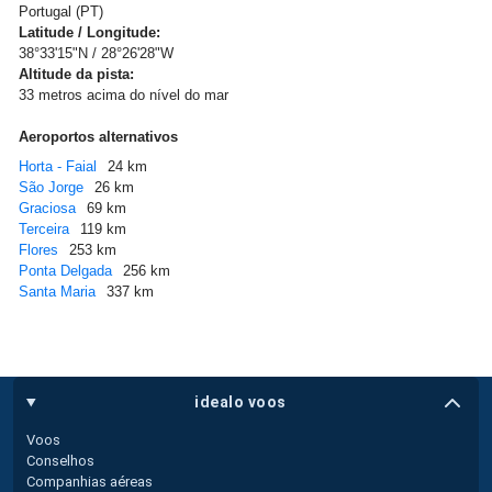
Portugal (PT)
Latitude / Longitude:
38°33'15"N / 28°26'28"W
Altitude da pista:
33 metros acima do nível do mar
Aeroportos alternativos
Horta - Faial
24 km
São Jorge
26 km
Graciosa
69 km
Terceira
119 km
Flores
253 km
Ponta Delgada
256 km
Santa Maria
337 km
idealo voos
Voos
Conselhos
Companhias aéreas