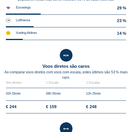
Eurowings
29 %
Lufthansa
23 %
Vueling Airlines
14 %
Voos diretos são caros
Ao comparar voos diretos com voos com escala, estes últimos são
53 %
mais
caro.
Voo diretos
1 Escala
2 Escalas
02h 55min
08h 05min
12h 25min
€ 244
€ 159
€ 248