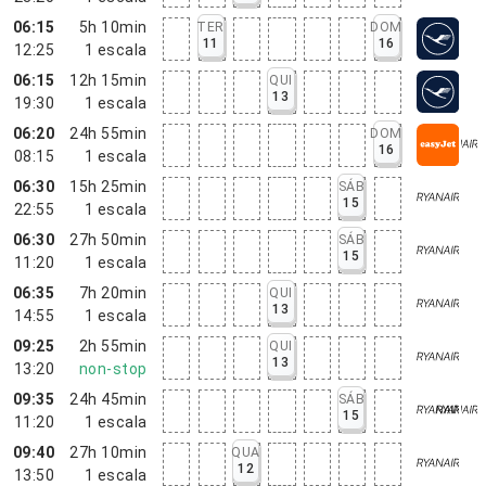
06:15
5h 10min
TER
DOM
11
16
12:25
1
escala
06:15
12h 15min
QUI
13
19:30
1
escala
06:20
24h 55min
DOM
16
08:15
1
escala
06:30
15h 25min
SÁB
15
22:55
1
escala
06:30
27h 50min
SÁB
15
11:20
1
escala
06:35
7h 20min
QUI
13
14:55
1
escala
09:25
2h 55min
QUI
13
13:20
non-stop
09:35
24h 45min
SÁB
15
11:20
1
escala
09:40
27h 10min
QUA
12
13:50
1
escala