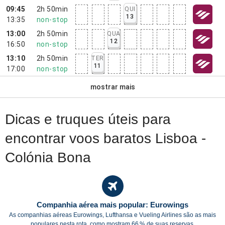
09:45
2h 50min
QUI
13
13:35
non-stop
13:00
2h 50min
QUA
12
16:50
non-stop
13:10
2h 50min
TER
11
17:00
non-stop
mostrar mais
Dicas e truques úteis para
encontrar voos baratos Lisboa -
Colónia Bona
Companhia aérea mais popular: Eurowings
As companhias aéreas Eurowings, Lufthansa e Vueling Airlines são as mais
populares nesta rota, como mostram 66 % de suas reservas.