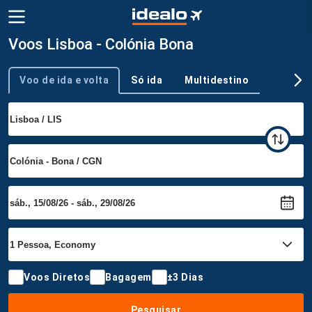
Voos Lisboa - Colónia Bona
Voo de ida e volta
Só ida
Multidestino
Tipo de viagem
Voos Diretos
Bagagem
±3 Dias
Pesquisar