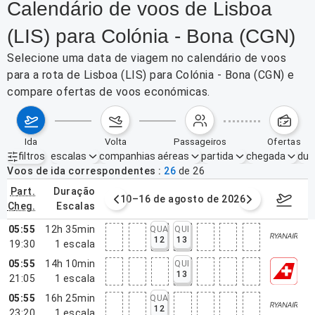
Calendário de voos de Lisboa
(LIS) para Colónia - Bona (CGN)
Selecione uma data de viagem no calendário de voos
para a rota de Lisboa (LIS) para Colónia - Bona (CGN) e
compare ofertas de voos económicas.
ida
volta
passageiros
ofertas
filtros
escalas
companhias aéreas
partida
chegada
dur
Filtros ativos
nenhum
Voos de ida correspondentes
26
de
26
part.
duração
e agosto de 2026
10–16 de agosto de 2026
17–23 d
cheg.
escalas
05:55
12h 35min
QUA
QUI
12
13
19:30
1
escala
05:55
14h 10min
QUI
13
21:05
1
escala
05:55
16h 25min
QUA
12
23:20
1
escala