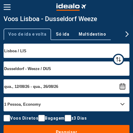
Voos Lisboa - Dusseldorf Weeze
Voo de ida e volta
Só ida
Multidestino
Tipo de viagem
Voos Diretos
Bagagem
±3 Dias
Pesquisar