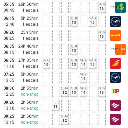
05:55
26h 50min
DOM
16
09:45
1
escala
06:15
5h 25min
QUI
SÁB
13
15
12:40
1
escala
06:20
25h 5min
DOM
16
08:25
1
escala
06:35
24h 40min
QUI
13
08:15
1
escala
06:35
27h 35min
SEG
QUI
SEX
SÁB
10
13
14
15
11:10
1
escala
07:25
5h 30min
SEX
14
13:55
1
escala
08:30
2h 55min
QUA
QUI
SEX
DOM
12
13
14
16
12:25
non-stop
09:20
2h 50min
TER
11
13:10
non-stop
09:25
2h 50min
QUA
12
13:15
non-stop