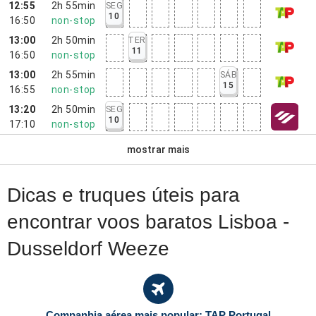
12:55
2h 55min
SEG
10
16:50
non-stop
13:00
2h 50min
TER
11
16:50
non-stop
13:00
2h 55min
SÁB
15
16:55
non-stop
13:20
2h 50min
SEG
10
17:10
non-stop
mostrar mais
Dicas e truques úteis para
encontrar voos baratos Lisboa -
Dusseldorf Weeze
Companhia aérea mais popular: TAP Portugal