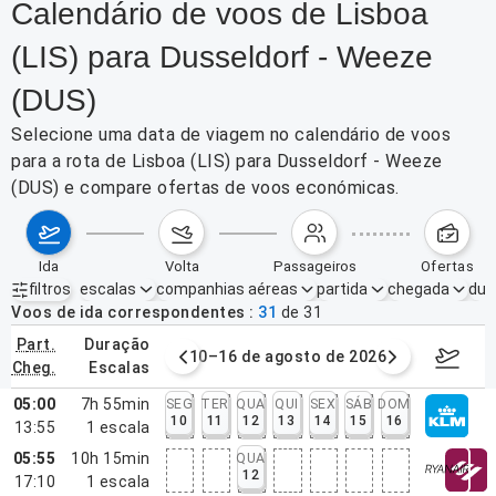
Calendário de voos de Lisboa
(LIS) para Dusseldorf - Weeze
(DUS)
Selecione uma data de viagem no calendário de voos
para a rota de Lisboa (LIS) para Dusseldorf - Weeze
(DUS) e compare ofertas de voos económicas.
ida
volta
passageiros
ofertas
filtros
escalas
companhias aéreas
partida
chegada
dur
Filtros ativos
nenhum
Voos de ida correspondentes
31
de
31
part.
duração
e agosto de 2026
10–16 de agosto de 2026
17–23 d
cheg.
escalas
05:00
7h 55min
SEG
TER
QUA
QUI
SEX
SÁB
DOM
10
11
12
13
14
15
16
13:55
1
escala
05:55
10h 15min
QUA
12
17:10
1
escala