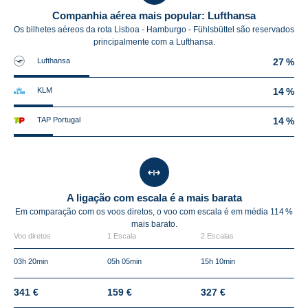
Companhia aérea mais popular: Lufthansa
Os bilhetes aéreos da rota Lisboa - Hamburgo - Fühlsbüttel são reservados
principalmente com a Lufthansa.
Lufthansa
27 %
KLM
14 %
TAP Portugal
14 %
A ligação com escala é a mais barata
Em comparação com os voos diretos, o voo com escala é em média
114 %
mais barato.
Voo diretos
1 Escala
2 Escalas
03h 20min
05h 05min
15h 10min
341 €
159 €
327 €