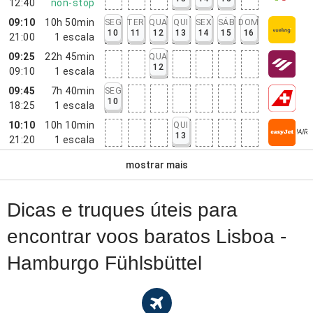
12:40
non-stop
09:10
10h 50min
SEG
TER
QUA
QUI
SEX
SÁB
DOM
10
11
12
13
14
15
16
21:00
1
escala
09:25
22h 45min
QUA
12
09:10
1
escala
09:45
7h 40min
SEG
10
18:25
1
escala
10:10
10h 10min
QUI
13
21:20
1
escala
mostrar mais
Dicas e truques úteis para
encontrar voos baratos Lisboa -
Hamburgo Fühlsbüttel