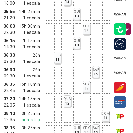
12
16:00
1
escala
05:55
14h 25min
QUI
13
21:20
1
escala
06:00
15h 30min
SEX
14
22:30
1
escala
06:15
7h 15min
QUI
13
14:30
1
escala
06:30
26h
TER
11
09:30
1
escala
06:30
26h
SÁB
15
09:30
1
escala
06:35
15h 10min
SEX
14
22:45
1
escala
07:20
14h 15min
QUA
12
22:35
1
escala
08:10
3h 25min
DOM
16
12:35
non-stop
08:15
3h 25min
QUI
SEX
SÁB
13
14
15