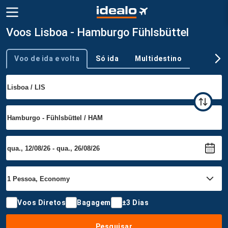
Voos Lisboa - Hamburgo Fühlsbüttel
Voo de ida e volta
Só ida
Multidestino
Tipo de viagem
Voos Diretos
Bagagem
±3 Dias
Pesquisar