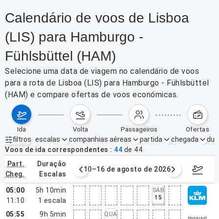
Calendário de voos de Lisboa
(LIS) para Hamburgo -
Fühlsbüttel (HAM)
Selecione uma data de viagem no calendário de voos
para a rota de Lisboa (LIS) para Hamburgo - Fühlsbüttel
(HAM) e compare ofertas de voos económicas.
ida
volta
passageiros
ofertas
filtros
escalas
companhias aéreas
partida
chegada
dur
Filtros ativos
nenhum
Voos de ida correspondentes
44
de
44
part.
duração
e agosto de 2026
10–16 de agosto de 2026
17–23 d
cheg.
escalas
05:00
5h 10min
SÁB
15
11:10
1
escala
05:55
9h 5min
QUA