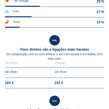
TAP Portugal
35 %
KLM
27 %
Swiss
15 %
Voos diretos são a ligações mais baratas
Em comparação com os voos diretos, o voo com escala é em média
19 %
mais caro.
Voo diretos
1 Escala
03h 25min
12h 35min
182 €
224 €