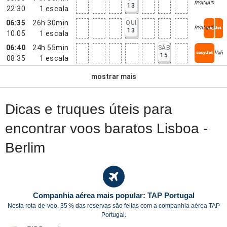
13
22:30
1
escala
06:35
26h 30min
QUI
13
10:05
1
escala
06:40
24h 55min
SÁB
15
08:35
1
escala
mostrar mais
Dicas e truques úteis para
encontrar voos baratos Lisboa -
Berlim
Companhia aérea mais popular: TAP Portugal
Nesta rota-de-voo, 35 % das reservas são feitas com a companhia aérea TAP
Portugal.