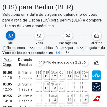
(LIS) para Berlim (BER)
Selecione uma data de viagem no calendário de voos
para a rota de Lisboa (LIS) para Berlim (BER) e compare
ofertas de voos económicas.
ida
volta
passageiros
ofertas
filtros
escalas
companhias aéreas
partida
chegada
dur
Filtros ativos
nenhum
Voos de ida correspondentes
64
de
64
part.
duração
e agosto de 2026
10–16 de agosto de 2026
17–23 d
cheg.
escalas
05:00
5h 15min
SEG
TER
QUA
QUI
SEX
SÁB
DOM
10
11
12
13
14
15
16
11:15
1
escala
05:05
6h 50min
TER
QUA
QUI
11
12
13
12:55
1
escala
05:55
7h 15min
QUA
SEX
DOM
12
14
16
14:10
1
escala