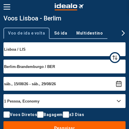
Voos Lisboa - Berlim
Voo de ida e volta
Só ida
Multidestino
Tipo de viagem
Voos Diretos
Bagagem
±3 Dias
Pesquisar