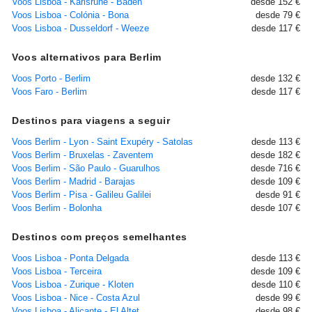
Voos Lisboa - Karlsruhe - Baden
desde 152 €
Voos Lisboa - Colónia - Bona
desde 79 €
Voos Lisboa - Dusseldorf - Weeze
desde 117 €
Voos alternativos para Berlim
Voos Porto - Berlim
desde 132 €
Voos Faro - Berlim
desde 117 €
Destinos para viagens a seguir
Voos Berlim - Lyon - Saint Exupéry - Satolas
desde 113 €
Voos Berlim - Bruxelas - Zaventem
desde 182 €
Voos Berlim - São Paulo - Guarulhos
desde 716 €
Voos Berlim - Madrid - Barajas
desde 109 €
Voos Berlim - Pisa - Galileu Galilei
desde 91 €
Voos Berlim - Bolonha
desde 107 €
Destinos com preços semelhantes
Voos Lisboa - Ponta Delgada
desde 113 €
Voos Lisboa - Terceira
desde 109 €
Voos Lisboa - Zurique - Kloten
desde 110 €
Voos Lisboa - Nice - Costa Azul
desde 99 €
Voos Lisboa - Alicante - El Altet
desde 98 €