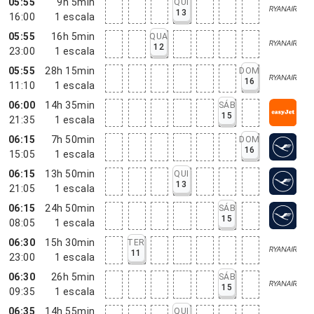
05:55
9h 5min
QUI
13
16:00
1
escala
05:55
16h 5min
QUA
12
23:00
1
escala
05:55
28h 15min
DOM
16
11:10
1
escala
06:00
14h 35min
SÁB
15
21:35
1
escala
06:15
7h 50min
DOM
16
15:05
1
escala
06:15
13h 50min
QUI
13
21:05
1
escala
06:15
24h 50min
SÁB
15
08:05
1
escala
06:30
15h 30min
TER
11
23:00
1
escala
06:30
26h 5min
SÁB
15
09:35
1
escala
06:35
14h 55min
QUI