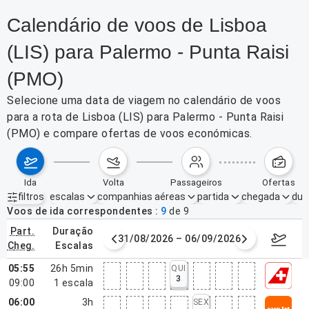
Calendário de voos de Lisboa
(LIS) para Palermo - Punta Raisi
(PMO)
Selecione uma data de viagem no calendário de voos
para a rota de Lisboa (LIS) para Palermo - Punta Raisi
(PMO) e compare ofertas de voos económicas.
ida
volta
passageiros
ofertas
filtros
escalas
companhias aéreas
partida
chegada
dur
Filtros ativos
nenhum
Voos de ida correspondentes
9
de
9
part.
duração
de agosto de 2026
31/08/2026 – 06/09/2026
7–13 de
cheg.
escalas
05:55
26h 5min
QUI
3
09:00
1
escala
06:00
3h
SEX