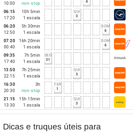
4
10:00
non-stop
06:15
10h 5min
QUI
3
17:20
1
escala
06:20
5h 30min
DOM
6
12:50
1
escala
07:20
16h 20min
DOM
6
00:40
1
escala
09:35
7h 5min
SEG
31
17:40
1
escala
13:50
7h 25min
QUI
3
22:15
1
escala
16:30
3h
TER
1
20:30
non-stop
21:15
15h 15min
QUI
3
13:30
1
escala
Dicas e truques úteis para