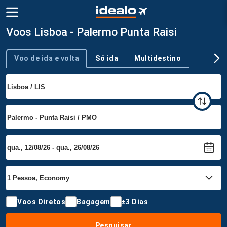
Voos Lisboa - Palermo Punta Raisi
Voo de ida e volta
Só ida
Multidestino
Tipo de viagem
Voos Diretos
Bagagem
±3 Dias
Pesquisar