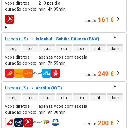
voos diretos
:
2–3 por dia
duração do voo
:
mín.
4h 35min
161 €
desde
companhias aéreas
Lisboa (LIS)
Istanbul - Sabiha Gökcen (SAW)
disponibilidade de voos diretos
seg
ter
qua
qui
sex
sáb
dom
voos diretos
:
apenas voos com escala
duração do voo
:
mín.
7h 55min
249 €
desde
companhias aéreas
Lisboa (LIS)
Antália (AYT)
disponibilidade de voos diretos
seg
ter
qua
qui
sex
sáb
dom
voos diretos
:
apenas voos com escala
duração do voo
:
mín.
8h 30min
200 €
desde
companhias aéreas