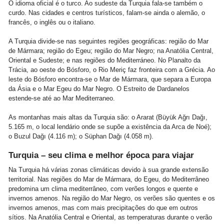
O idioma oficial é o turco. Ao sudeste da Turquia fala-se também o
curdo. Nas cidades e centros turísticos, falam-se ainda o alemão, o
francês, o inglês ou o italiano.
A Turquia divide-se nas seguintes regiões geográficas: região do Mar
de Mármara; região do Egeu; região do Mar Negro; na Anatólia Central,
Oriental e Sudeste; e nas regiões do Mediterráneo. No Planalto da
Trácia, ao oeste do Bósforo, o Rio Meriç faz fronteira com a Grécia. Ao
leste do Bósforo encontra-se o Mar de Mármara, que separa a Europa
da Ásia e o Mar Egeu do Mar Negro. O Estreito de Dardanelos
estende-se até ao Mar Mediterraneo.
As montanhas mais altas da Turquia são: o Ararat (Büyük Ağrı Dağı,
5.165 m, o local lendário onde se supõe a existência da Arca de Noé);
o Buzul Dağı (4.116 m); o Süphan Dağı (4.058 m).
Turquia – seu clima e melhor época para viajar
Na Turquia há várias zonas climáticas devido à sua grande extensão
territorial. Nas regiões do Mar de Mármara, do Egeu, do Mediterrâneo
predomina um clima mediterrâneo, com verões longos e quente e
invernos amenos. Na região do Mar Negro, os verões são quentes e os
invernos amenos, mas com mais precipitações do que em outros
sítios. Na Anatólia Central e Oriental, as temperaturas durante o verão