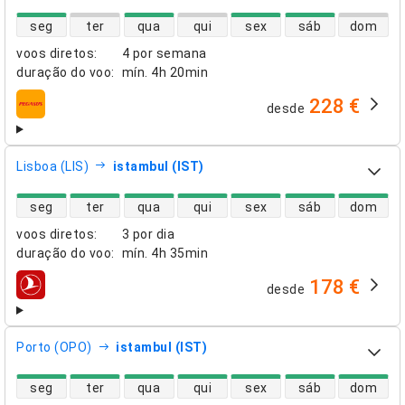
disponibilidade de voos diretos
seg
ter
qua
qui
sex
sáb
dom
voos diretos
:
4 por semana
duração do voo
:
mín.
4h 20min
228 €
desde
companhias aéreas
Lisboa (LIS)
istambul (IST)
disponibilidade de voos diretos
seg
ter
qua
qui
sex
sáb
dom
voos diretos
:
3 por dia
duração do voo
:
mín.
4h 35min
178 €
desde
companhias aéreas
Porto (OPO)
istambul (IST)
disponibilidade de voos diretos
seg
ter
qua
qui
sex
sáb
dom