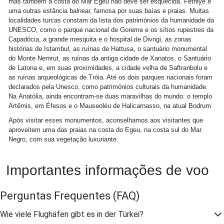
mas também a costa do Mar Egeu não deve ser esquecida. Fethiye é
uma outras estância balnear, famosa por suas baías e praias. Muitas
localidades turcas constam da lista dos patrimónios da humanidade da
UNESCO, como o parque nacional de Goreme e os sítios rupestres da
Capadócia, a grande mesquita e o hospital de Divrigi, as zonas
histórias de Istambul, as ruínas de Hattusa, o santuário monumental
do Monte Nemrut, as ruínas da antiga cidade de Xanatos, o Santuário
de Latona e, em suas proximidades, a cidade velha de Saftranbolu e
as ruínas arqueológicas de Tróia. Até os dois parques nacionais foram
declarados pela Unesco, como patrimónios culturais da humanidade.
Na Anatólia, ainda encontram-se duas maravilhas do mundo: o templo
Artêmis, em Éfesos e o Mauseoléu de Halicarnasso, na atual Bodrum
Após visitar esses monumentos, aconselhamos aos visitantes que
aproveitem uma das praias na costa do Egeu, na costa sul do Mar
Negro, com sua vegetação luxuriante.
Importantes informações de voo
Perguntas Frequentes
(FAQ)
Wie viele Flughäfen gibt es in der Türkei?