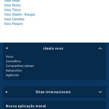
Voos Milão
Voos Roma
Voos Tokyo
Voos Madrid - Barajas
Voos Genebra
Voos Pequim
idealo voos
Voos
Conselhos
Companhias aéreas
Aeroportos
Agências
sites internacionais
nossa aplicação móvel