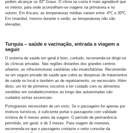
podem alcançar os 42º Graus. O clima na costa é mais agradável que
no interior, para onde aconselham-se viagens na primavera e no
outono. Em Ancara, as temperaturas médias variam entre -4ºC e 30ºC.
Em Istambul, mesmo durante o verão, as temperaturas não são
elevadas.
Turquia – saúde e vacinação, entrada e viagem a
seguir
O sistema de saúde em geral é bom, contudo, recomenda-se dirigir-se
às clínicas privadas. Nas regiões distantes dos grandes centros
urbanos, as infra-estruturas sanitárias são insatisfatórias. Recomenda-
se um seguro privado de saúde que cubra as despesas de tratamentos
de saúde no local e também as de repatriamento, se necessário. Além
disto, um kit de primeiros socorros e ter cuidado com os alimentos
vendidos em estabelecimentos ao longo das autoestradas são
cuidados extras essenciais.
Portugueses necessitam de um visto. Se o passageiro for apenas por
motivos turísticos, é suficiente portar o passaporte com validade
mínima de 6 meses antes da viagem. O período de permanência
permitido, em geral, é de 3 meses. Para viagem de menores,
recomenda-se que o passageiro contacte o setor consular da