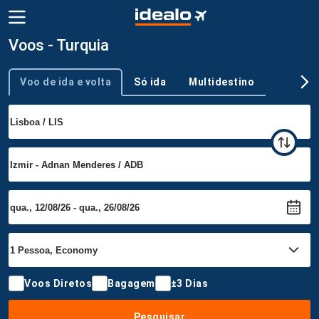
Voos - Turquia
Voo de ida e volta
Só ida
Multidestino
Tipo de viagem
Voos Diretos
Bagagem
±3 Dias
Pesquisar