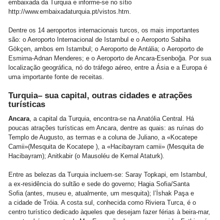
embaixada da Turquia e informe-se no sítio
http://www.embaixadaturquia.pt/vistos.htm.
Dentre os 14 aeroportos internacionais turcos, os mais importantes
são: o Aeroporto Internacional de Istambul e o Aeroporto Sabiha
Gökçen, ambos em Istambul; o Aeroporto de Antália; o Aeroporto de
Esmirna-Adnan Menderes; e o Aeroporto de Ancara-Esenboğa. Por sua
localização geográfica, nó do tráfego aéreo, entre a Ásia e a Europa é
uma importante fonte de receitas.
Turquia–
sua capital, outras cidades e atrações
turísticas
Ancara
, a capital da Turquia, encontra-se na Anatólia Central. Há
poucas atrações turísticas em Ancara, dentre as quais: as ruínas do
Templo de Augusto, as termas e a coluna de Juliano, a «Kocatepe
Camii»(Mesquita de Kocatepe ), a «Hacibayram camii» (Mesquita de
Hacibayram); Anitkabir (o Mausoléu de Kemal Ataturk).
Entre as belezas da Turquia incluem-se: Saray Topkapi, em Istambul,
a ex-residência do sultão e sede do governo; Hagia Sofia/Santa
Sofia (antes, museu e, atualmente, um mesquita); l’İshak Paşa e
a cidade de Tróia. A costa sul, conhecida como Riviera Turca, é o
centro turístico dedicado àqueles que desejam fazer férias à beira-mar,