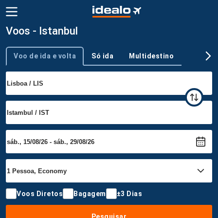
Voos - Istanbul
Voo de ida e volta
Só ida
Multidestino
Tipo de viagem
Voos Diretos
Bagagem
±3 Dias
Pesquisar