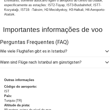
Entretanto, somente autocarro ligam o aeroporto ao centro da cidade,
especificamente as estações: IST2-Tüyap, IST3-Busbahnhof, IST7-
Kozyatağı, IST19. -Taksim, H2-Mecidiyekoy, H3-Halkali, H4-Aeroporto-
Atatürk.
Importantes informações de voo
Perguntas Frequentes
(FAQ)
Wie viele Flughäfen gibt es in Istanbul?
Wann sind Flüge nach Istanbul am günstigsten?
Outras informações
Código do aeroporto:
IST
País:
Turquia (TR)
Altitude da pista:
99 metros acima do nível do mar