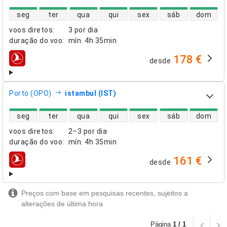
disponibilidade de voos diretos
seg
ter
qua
qui
sex
sáb
dom
voos diretos
:
3 por dia
duração do voo
:
mín.
4h 35min
178 €
desde
companhias aéreas
Porto (OPO)
istambul (IST)
disponibilidade de voos diretos
seg
ter
qua
qui
sex
sáb
dom
voos diretos
:
2–3 por dia
duração do voo
:
mín.
4h 35min
161 €
desde
companhias aéreas
Preços com base em pesquisas recentes, sujeitos a
alterações de última hora
Página
1 / 1