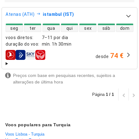
Atenas (ATH)
istambul (IST)
disponibilidade de voos diretos
seg
ter
qua
qui
sex
sáb
dom
voos diretos
:
7–11 por dia
duração do voo
:
mín.
1h 30min
74 €
desde
companhias aéreas
Preços com base em pesquisas recentes, sujeitos a
alterações de última hora
Página
1 / 1
Voos populares para Turquia
Voos Lisboa - Turquia