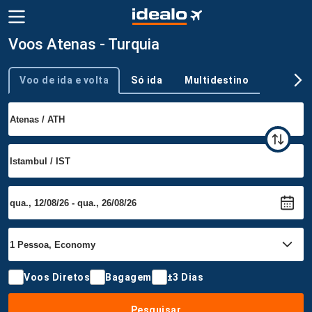
Voos Atenas - Turquia
Voo de ida e volta
Só ida
Multidestino
Tipo de viagem
Voos Diretos
Bagagem
±3 Dias
Pesquisar