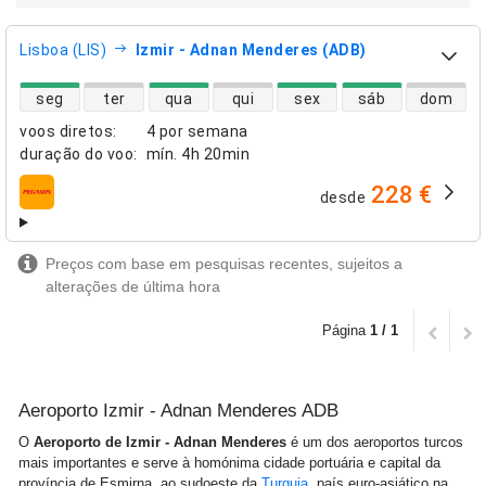
Lisboa (LIS)
Izmir - Adnan Menderes (ADB)
disponibilidade de voos diretos
seg
ter
qua
qui
sex
sáb
dom
voos diretos
:
4 por semana
duração do voo
:
mín.
4h 20min
228 €
desde
companhias aéreas
Preços com base em pesquisas recentes, sujeitos a
alterações de última hora
Página
1 / 1
Aeroporto Izmir - Adnan Menderes ADB
O
Aeroporto de Izmir - Adnan Menderes
é um dos aeroportos turcos
mais importantes e serve à homónima cidade portuária e capital da
província de Esmirna, ao sudoeste da
Turquia
, país euro-asiático na