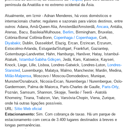
península da Anatólia e no extremo ocidental da Ásia.
Atualmente, em Izmir - Adnan Menderes, há voos domésticos e
internacionais charter, regulares e sazonais para vários destinos, entre
outros: Adana, Amã-Queen Alia, Amsterdão/Amsterdã,
Ancara
, Antália,
Atenas, Bacu, Basileia/Mulhouse,
Berlim
, Birmingham, Bruxelas,
Colónia-Bona/ Colônia-Bonn,
Copenhaga / Copenhague
, Cork,
Diyabakir
, Dublin, Dusseldorf, Elazig, Ercan, Erzincan, Erzurum,
Estocolmo-Arlanda, Estugarda/Stuttgart, Frankfurt, Gaziantep,
Gotemburgo-Landvetter, Hahn, Hamburgo, Hanôver, Hatay, Istambul-
Ataturk,
Istambul-Sabiha Gökçen
, Jedá, Kars, Katowice, Kayseri,
Knock, Liege, Lille, Lisboa, Londres-Gatwick, Londres-Luton,
Londres-
Stansted
, Luxemburgo, Malatya, Malmo, Manchester, Mardin, Medina,
Milão-Malpensa
, Moscovo / Moscou-Domodedovo, Munique,
Munster/Osnabruck, Nicosia-Ercan, Nuremberga / Nurembergue, Oslo-
Gardermoen, Palma de Maiorca, Paris-Charles de Gaulle,
Paris-Orly
,
Poznán, Samsum, Shannon, Skopje, Teerão / Teerã - Aiatolá
Khomeiny, Tirana, Trabzon, Van, Varsóvia-Chopin, Viena, Zurique,
onde há outras ligações possíveis.
URL:
Sítio Web oficial
Estacionamento:
Sim. Com cobrança de taxas. Há um parque de
estacionamento com cerca de 3.400 lugares destinados à breves e
longas permanências.