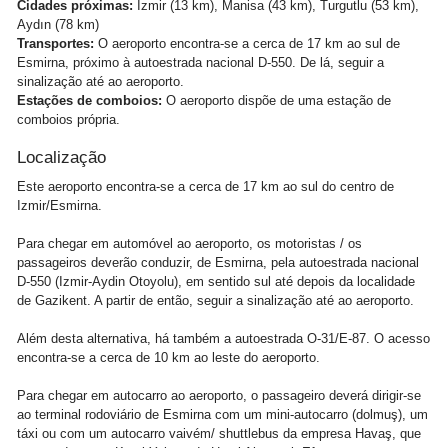
Cidades próximas:
Izmir (13 km), Manisa (43 km), Turgutlu (53 km),
Aydın (78 km)
Transportes:
O aeroporto encontra-se a cerca de 17 km ao sul de
Esmirna, próximo à autoestrada nacional D-550. De lá, seguir a
sinalização até ao aeroporto.
Estações de comboios:
O aeroporto dispõe de uma estação de
comboios própria.
Localização
Este aeroporto encontra-se a cerca de 17 km ao sul do centro de
Izmir/Esmirna.
Para chegar em automóvel ao aeroporto, os motoristas / os
passageiros deverão conduzir, de Esmirna, pela autoestrada nacional
D-550 (Izmir-Aydin Otoyolu), em sentido sul até depois da localidade
de Gazikent. A partir de então, seguir a sinalização até ao aeroporto.
Além desta alternativa, há também a autoestrada O-31/E-87. O acesso
encontra-se a cerca de 10 km ao leste do aeroporto.
Para chegar em autocarro ao aeroporto, o passageiro deverá dirigir-se
ao terminal rodoviário de Esmirna com um mini-autocarro (dolmuş), um
táxi ou com um autocarro vaivém/ shuttlebus da empresa Havaş, que