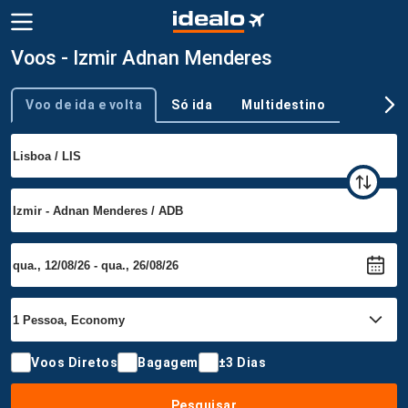
Voos - Izmir Adnan Menderes
Voo de ida e volta
Só ida
Multidestino
Tipo de viagem
Voos Diretos
Bagagem
±3 Dias
Pesquisar