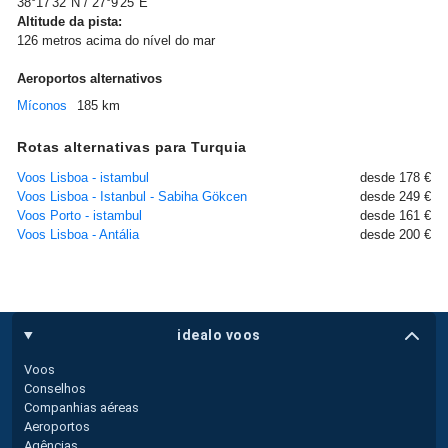
38°17'32"N / 27°9'25"E
Altitude da pista:
126 metros acima do nível do mar
Aeroportos alternativos
Míconos
185 km
Rotas alternativas para Turquia
Voos Lisboa - istambul
desde 178 €
Voos Lisboa - Istanbul - Sabiha Gökcen
desde 249 €
Voos Porto - istambul
desde 161 €
Voos Lisboa - Antália
desde 200 €
idealo voos
Voos
Conselhos
Companhias aéreas
Aeroportos
Agências