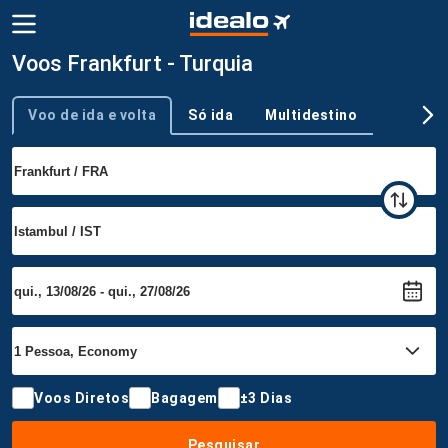
Voos Frankfurt - Turquia
Voo de ida e volta
Só ida
Multidestino
Tipo de viagem
Voos Diretos
Bagagem
±3 Dias
Pesquisar