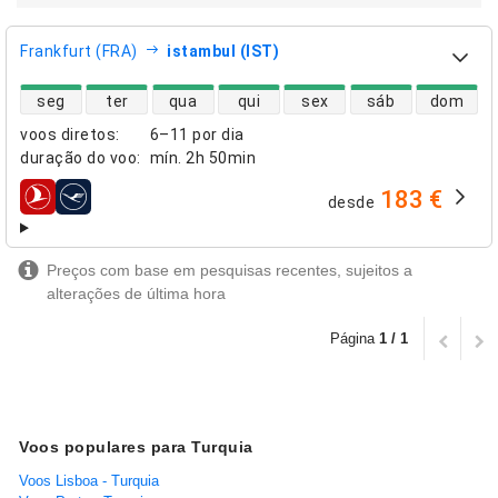
Frankfurt (FRA)
istambul (IST)
disponibilidade de voos diretos
seg
ter
qua
qui
sex
sáb
dom
voos diretos
:
6–11 por dia
duração do voo
:
mín.
2h 50min
183 €
desde
companhias aéreas
Preços com base em pesquisas recentes, sujeitos a
alterações de última hora
Página
1 / 1
Voos populares para Turquia
Voos Lisboa - Turquia