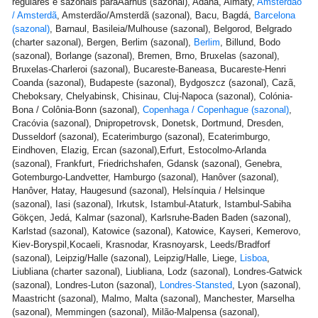
regulares e sazonais paraAarhus (sazonal), Adana, Almaty,
Amsterdão
/ Amsterdã
, Amsterdão/Amsterdã (sazonal), Bacu, Bagdá,
Barcelona
(sazonal)
, Barnaul, Basileia/Mulhouse (sazonal), Belgorod, Belgrado
(charter sazonal), Bergen, Berlim (sazonal),
Berlim
, Billund, Bodo
(sazonal), Borlange (sazonal), Bremen, Brno, Bruxelas (sazonal),
Bruxelas-Charleroi (sazonal), Bucareste-Baneasa, Bucareste-Henri
Coanda (sazonal), Budapeste (sazonal), Bydgoszcz (sazonal), Cazã,
Cheboksary, Chelyabinsk, Chisinau, Cluj-Napoca (sazonal), Colónia-
Bona / Colônia-Bonn (sazonal),
Copenhaga / Copenhague (sazonal)
,
Cracóvia (sazonal), Dnipropetrovsk, Donetsk, Dortmund, Dresden,
Dusseldorf (sazonal), Ecaterimburgo (sazonal), Ecaterimburgo,
Eindhoven, Elazig, Ercan (sazonal),Erfurt, Estocolmo-Arlanda
(sazonal), Frankfurt, Friedrichshafen, Gdansk (sazonal), Genebra,
Gotemburgo-Landvetter, Hamburgo (sazonal), Hanôver (sazonal),
Hanôver, Hatay, Haugesund (sazonal), Helsínquia / Helsinque
(sazonal), Iasi (sazonal), Irkutsk, Istambul-Ataturk, Istambul-Sabiha
Gökçen, Jedá, Kalmar (sazonal), Karlsruhe-Baden Baden (sazonal),
Karlstad (sazonal), Katowice (sazonal), Katowice, Kayseri, Kemerovo,
Kiev-Boryspil,Kocaeli, Krasnodar, Krasnoyarsk, Leeds/Bradforf
(sazonal), Leipzig/Halle (sazonal), Leipzig/Halle, Liege,
Lisboa
,
Liubliana (charter sazonal), Liubliana, Lodz (sazonal), Londres-Gatwick
(sazonal), Londres-Luton (sazonal),
Londres-Stansted
, Lyon (sazonal),
Maastricht (sazonal), Malmo, Malta (sazonal), Manchester, Marselha
(sazonal), Memmingen (sazonal), Milão-Malpensa (sazonal),