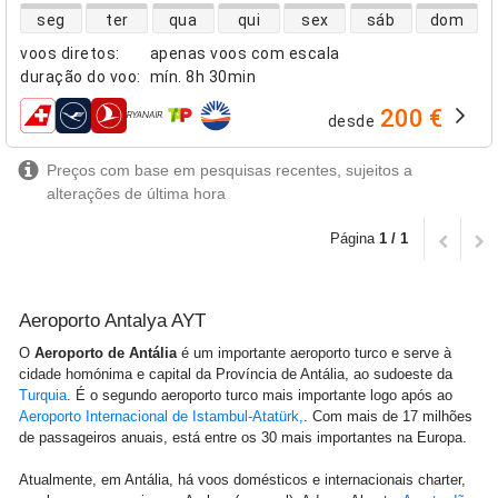
disponibilidade de voos diretos
seg
ter
qua
qui
sex
sáb
dom
voos diretos
:
apenas voos com escala
duração do voo
:
mín.
8h 30min
200 €
desde
companhias aéreas
Preços com base em pesquisas recentes, sujeitos a
alterações de última hora
Página
1 / 1
Aeroporto Antalya AYT
O
Aeroporto de Antália
é um importante aeroporto turco e serve à
cidade homónima e capital da Província de Antália, ao sudoeste da
Turquia
. É o segundo aeroporto turco mais importante logo após ao
Aeroporto Internacional de Istambul-Atatürk
,
. Com mais de 17 milhões
de passageiros anuais, está entre os 30 mais importantes na Europa.
Atualmente, em Antália, há voos domésticos e internacionais charter,