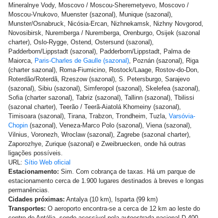
Mineralnye Vody, Moscovo / Moscou-Sheremetyevo, Moscovo /
Moscou-Vnukovo, Muenster (sazonal), Munique (sazonal),
Munster/Osnabruck, Nicósia-Ercan, Nizhnekamsk, Nizhny Novgorod,
Novosibirsk, Nuremberga / Nuremberga, Orenburgo, Osijek (sazonal
charter), Oslo-Rygge, Ostend, Ostersund (sazonal),
Padderborn/Lippstadt (sazonal), Padderborn/Lippstadt, Palma de
Maiorca,
Paris-Charles de Gaulle (sazonal)
, Poznán (sazonal), Riga
(charter sazonal), Roma-Fiumicino, Rostock/Laage, Rostov-do-Don,
Roterdão/Roterdã, Rzeszow (sazonal), S. Petersburgo, Sarajevo
(sazonal), Sibiu (sazonal), Simferopol (sazonal), Skelefea (sazonal),
Sofia (charter sazonal), Tabriz (sazonal), Tallinn (sazonal), Tbilissi
(sazonal charter), Teerão / Teerã-Aiatolá Khomeiny (sazonal),
Timisoara (sazonal), Tirana, Trabzon, Trondheim, Tuzla,
Varsóvia-
Chopin
(sazonal), Veneza-Marco Polo (sazonal), Viena (sazonal),
Vilnius, Voronezh, Wroclaw (sazonal), Zagrebe (sazonal charter),
Zaporozhye, Zurique (sazonal) e Zweibruecken, onde há outras
ligações possíveis.
URL:
Sítio Web oficial
Estacionamento:
Sim. Com cobrança de taxas. Há um parque de
estacionamento cerca de 1.900 lugares destinados à breves e longas
permanências.
Cidades próximas:
Antalya (10 km), Isparta (99 km)
Transportes:
O aeroporto encontra-se a cerca de 12 km ao leste do
centro de Antália, sendo acessível pela autoestrada nacional D-400.