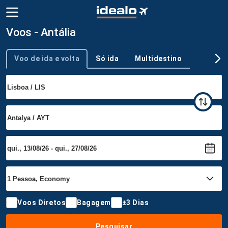
Voos - Antália
Voo de ida e volta
Só ida
Multidestino
Tipo de viagem
Voos Diretos
Bagagem
±3 Dias
Pesquisar