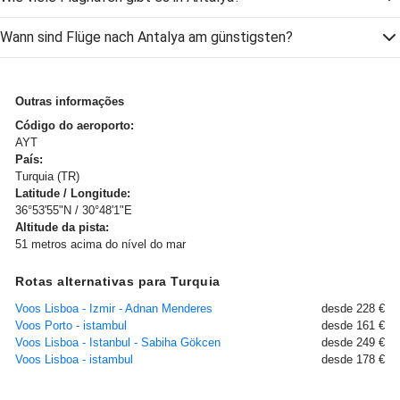
Wann sind Flüge nach Antalya am günstigsten?
Outras informações
Código do aeroporto:
AYT
País:
Turquia (TR)
Latitude / Longitude:
36°53'55"N / 30°48'1"E
Altitude da pista:
51 metros acima do nível do mar
Rotas alternativas para Turquia
Voos Lisboa - Izmir - Adnan Menderes
desde 228 €
Voos Porto - istambul
desde 161 €
Voos Lisboa - Istanbul - Sabiha Gökcen
desde 249 €
Voos Lisboa - istambul
desde 178 €