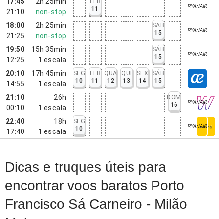
17:45
2h 25min
TER
11
21:10
non-stop
18:00
2h 25min
SÁB
15
21:25
non-stop
19:50
15h 35min
SÁB
15
12:25
1
escala
20:10
17h 45min
SEG
TER
QUA
QUI
SEX
SÁB
10
11
12
13
14
15
14:55
1
escala
21:10
26h
DOM
16
00:10
1
escala
22:40
18h
SEG
10
17:40
1
escala
Dicas e truques úteis para
encontrar voos baratos Porto
Francisco Sá Carneiro - Milão