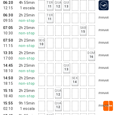
06:20
4h 55min
TER
QUA
QUI
11
12
13
12:15
1
escala
06:30
2h 25min
TER
11
09:55
non-stop
07:05
2h 25min
SÁB
15
10:30
non-stop
07:50
2h 25min
SEG
10
11:15
non-stop
13:35
2h 25min
DOM
16
17:00
non-stop
14:45
2h 25min
QUI
13
18:10
non-stop
14:50
2h 25min
SEX
14
18:15
non-stop
15:15
2h 25min
QUA
12
18:40
non-stop
15:55
9h 15min
QUA
12
02:10
1
escala