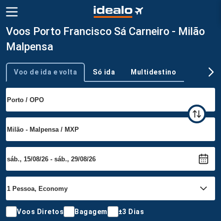
Voos Porto Francisco Sá Carneiro - Milão
Malpensa
Voo de ida e volta
Só ida
Multidestino
Tipo de viagem
Voos Diretos
Bagagem
±3 Dias