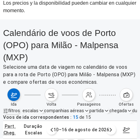
Los precios y la disponibilidad pueden cambiar en cualquier
momento.
Calendário de voos de Porto
(OPO) para Milão - Malpensa
(MXP)
Selecione uma data de viagem no calendário de voos
para a rota de Porto (OPO) para Milão - Malpensa (MXP)
e compare ofertas de voos económicas.
ida
volta
passageiros
ofertas
filtros
escalas
companhias aéreas
partida
chegada
dur
Filtros ativos
nenhum
Voos de ida correspondentes
15
de
15
part.
duração
e agosto de 2026
10–16 de agosto de 2026
17–23 d
cheg.
escalas