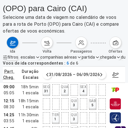
(OPO) para Cairo (CAI)
Selecione uma data de viagem no calendário de voos
para a rota de Porto (OPO) para Cairo (CAI) e compare
ofertas de voos económicas.
ida
volta
passageiros
ofertas
filtros
escalas
companhias aéreas
partida
chegada
dur
Filtros ativos
nenhum
Voos de ida correspondentes
6
de
6
part.
duração
de agosto de 2026
31/08/2026 – 06/09/2026
7–13 de
cheg.
escalas
09:00
18h 5min
SEG
QUA
SEX
31
2
4
05:05
1
escala
12:15
18h 15min
QUI
SÁB
3
5
08:30
1
escala
14:25
11h 30min
TER
QUI
1
3
03:55
1
escala