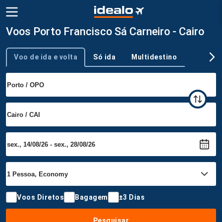
Voos Porto Francisco Sá Carneiro - Cairo
Voo de ida e volta
Só ida
Multidestino
Tipo de viagem
Voos Diretos
Bagagem
±3 Dias
Pesquisar