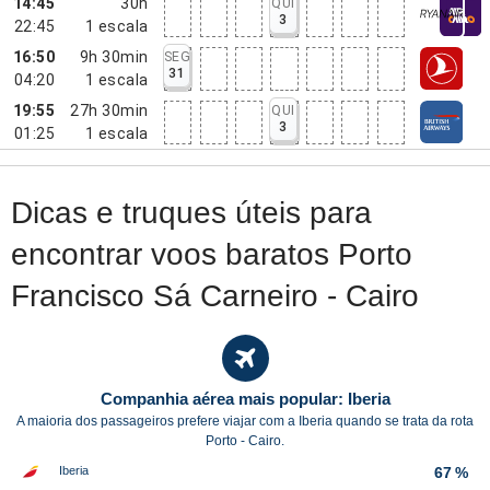
14:45
30h
QUI
3
22:45
1
escala
16:50
9h 30min
SEG
31
04:20
1
escala
19:55
27h 30min
QUI
3
01:25
1
escala
Dicas e truques úteis para
encontrar voos baratos Porto
Francisco Sá Carneiro - Cairo
Companhia aérea mais popular: Iberia
A maioria dos passageiros prefere viajar com a Iberia quando se trata da rota
Porto - Cairo.
Iberia
67 %